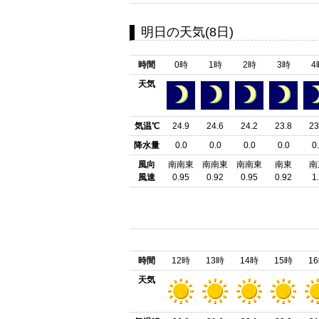
明日の天気(8日)
時間
0時
1時
2時
3時
4
天気
気温℃
24.9
24.6
24.2
23.8
23
降水量
0.0
0.0
0.0
0.0
0
風向
南南東
南南東
南南東
南東
南
風速
0.95
0.92
0.95
0.92
1
時間
12時
13時
14時
15時
1
天気