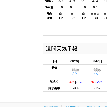
気温℃
30.8
31.6
32.1
32.3
31
降水量
0.0
0.0
0.0
0.0
0
風向
南
南
南
南南東
南
風速
1.2
1.22
1.2
1.43
2.
週間天気予報
日付
08/09日
08/10日
天気
気温℃
30℃
|
22℃
25℃
|
20℃
降水確率
98%
71%