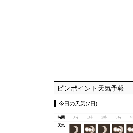
ピンポイント天気予報
今日の天気(7日)
時間
0時
1時
2時
3時
4
天気