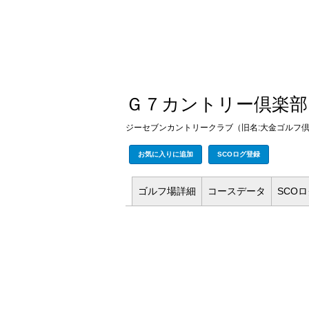
Ｇ７カントリー倶楽部
ジーセブンカントリークラブ（旧名:大金ゴルフ
お気に入りに追加
SCOログ登録
ゴルフ場
詳細
コース
データ
SCO