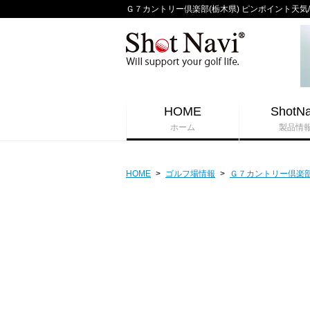
Ｇ７カントリー倶楽部(栃木県) ピンポイント天気/週間
HOME
ShotNa
ホーム
製品情
HOME
>
ゴルフ場情報
>
Ｇ７カントリー倶楽