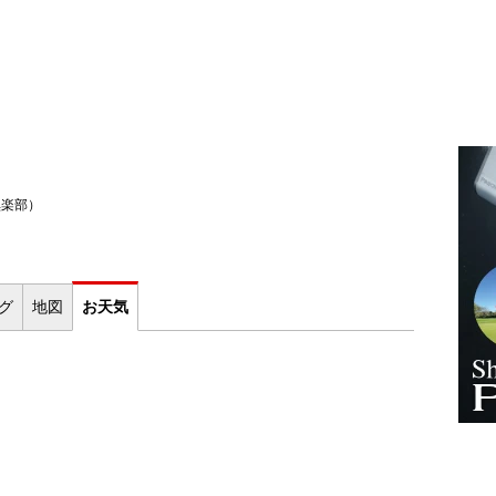
倶楽部）
ログ
地図
お
天気