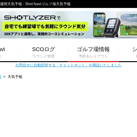
天気予報 - Shot Naviゴルフ場天気予報
vi
SCOログ
ゴルフ場情報
報
ラウンド管理
予約＆レイアウト
お問合せに自動回答する「チャットボット」を開設いたしました
部
>
天気予報