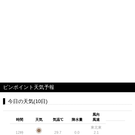
ピンポイント天気予報
今日の天気(10日)
風向
時間
天気
気温℃
降水量
風速
東北東
12時
29.7
0.0
2.1