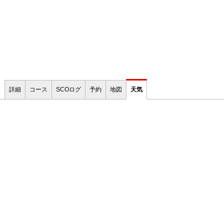
詳細
コース
SCOログ
予約
地図
天気