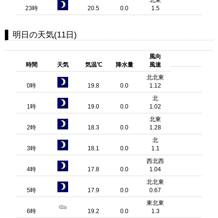
北東
23時
20.5
0.0
1.5
明日の天気(11日)
風向
時間
天気
気温℃
降水量
風速
北北東
0時
19.8
0.0
1.12
北
1時
19.0
0.0
1.02
北東
2時
18.3
0.0
1.28
北
3時
18.1
0.0
1.1
西北西
4時
17.8
0.0
1.04
北北東
5時
17.9
0.0
0.67
東北東
6時
19.2
0.0
1.3