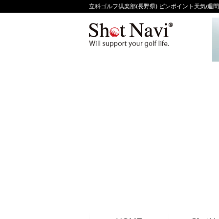
立科ゴルフ倶楽部(長野県) ピンポイント天気/週間天気