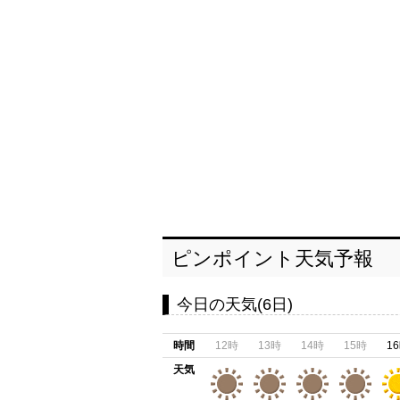
ピンポイント天気予報
今日の天気(6日)
時間
12時
13時
14時
15時
1
天気