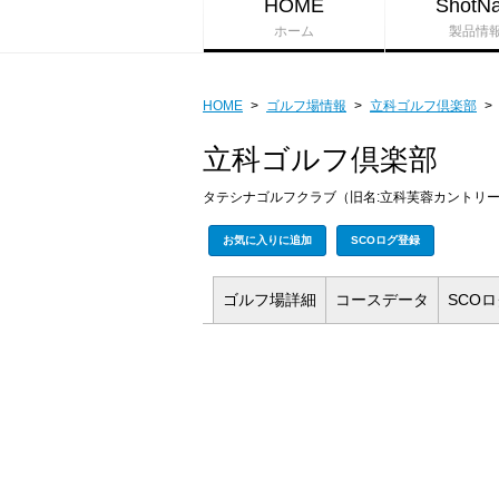
HOME
ShotNa
ホーム
製品情
HOME
>
ゴルフ場情報
>
立科ゴルフ倶楽部
>
立科ゴルフ倶楽部
タテシナゴルフクラブ（旧名:立科芙蓉カントリ
お気に入りに追加
SCOログ登録
ゴルフ場
詳細
コース
データ
SCO