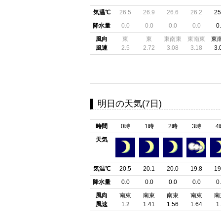
気温℃
26.5
26.9
26.6
26.2
25
降水量
0.0
0.0
0.0
0.0
0
風向
東
東
東南東
東南東
東
風速
2.5
2.72
3.08
3.18
3.
明日の天気(7日)
時間
0時
1時
2時
3時
4
天気
気温℃
20.5
20.1
20.0
19.8
19
降水量
0.0
0.0
0.0
0.0
0
風向
南東
南東
南東
南東
南
風速
1.2
1.41
1.56
1.64
1