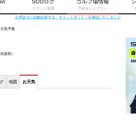
vi
SCOログ
ゴルフ場情報
報
ラウンド管理
予約＆レイアウト
お問合せに自動回答する「チャットボット」を開設いたしました
天気予報
ー倶楽部）
ログ
地図
お
天気