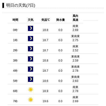
明日の天気(7日)
風向
時間
天気
気温℃
降水量
風速
南東
0時
18.8
0.0
2.69
東南東
1時
18.7
0.0
2.75
南東
2時
18.7
0.0
2.52
東南東
3時
18.8
0.0
2.59
東南東
4時
18.7
0.0
2.78
東南東
5時
18.6
0.0
2.83
南東
6時
18.9
0.0
2.78
南東
7時
19.6
0.0
2.69