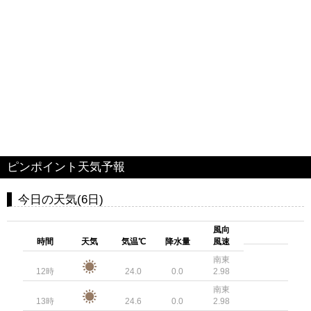
ピンポイント天気予報
今日の天気(6日)
風向
時間
天気
気温℃
降水量
風速
南東
12時
24.0
0.0
2.98
南東
13時
24.6
0.0
2.98