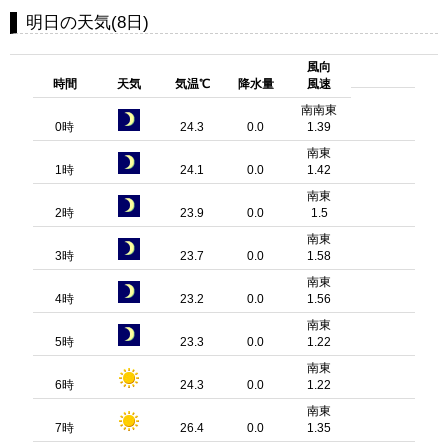
明日の天気(8日)
風向
時間
天気
気温℃
降水量
風速
南南東
0時
24.3
0.0
1.39
南東
1時
24.1
0.0
1.42
南東
2時
23.9
0.0
1.5
南東
3時
23.7
0.0
1.58
南東
4時
23.2
0.0
1.56
南東
5時
23.3
0.0
1.22
南東
6時
24.3
0.0
1.22
南東
7時
26.4
0.0
1.35