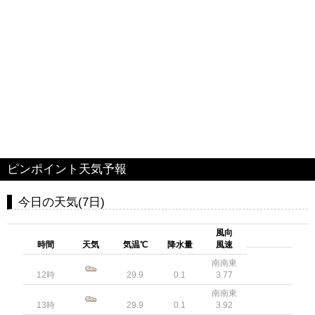
ピンポイント天気予報
今日の天気(7日)
風向
時間
天気
気温℃
降水量
風速
南南東
12時
29.9
0.1
3.77
南南東
13時
29.9
0.1
3.92