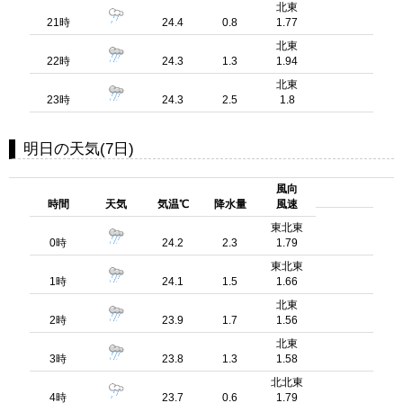
北東
21時
24.4
0.8
1.77
北東
22時
24.3
1.3
1.94
北東
23時
24.3
2.5
1.8
明日の天気(7日)
風向
時間
天気
気温℃
降水量
風速
東北東
0時
24.2
2.3
1.79
東北東
1時
24.1
1.5
1.66
北東
2時
23.9
1.7
1.56
北東
3時
23.8
1.3
1.58
北北東
4時
23.7
0.6
1.79