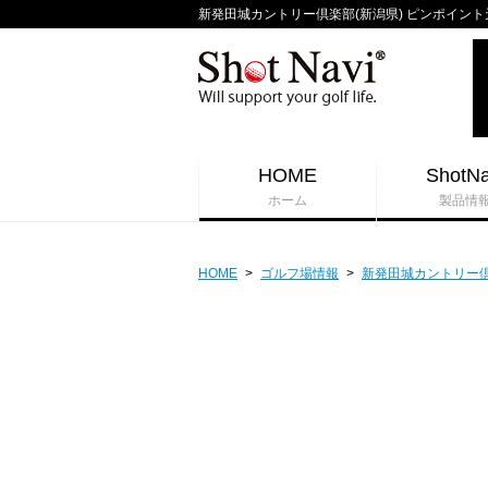
新発田城カントリー倶楽部(新潟県) ピンポイント天気/
HOME
ShotNa
ホーム
製品情
HOME
>
ゴルフ場情報
>
新発田城カントリー