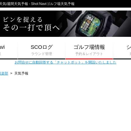
週間天気予報 - Shot Naviゴルフ場天気予報
vi
SCOログ
ゴルフ場情報
報
ラウンド管理
予約＆レイアウト
お問合せに自動回答する「チャットボット」を開設いたしました
倶楽部
>
天気予報