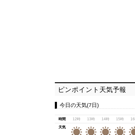
ピンポイント天気予報
今日の天気(7日)
時間
12時
13時
14時
15時
1
天気