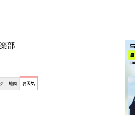
楽部
ログ
地図
お
天気