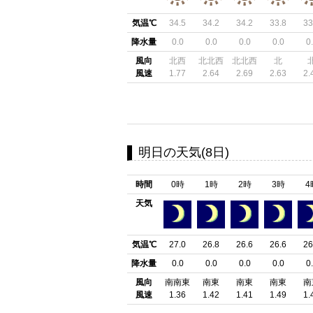
気温℃
34.5
34.2
34.2
33.8
33
降水量
0.0
0.0
0.0
0.0
0
風向
北西
北北西
北北西
北
風速
1.77
2.64
2.69
2.63
2.
明日の天気(8日)
時間
0時
1時
2時
3時
4
天気
気温℃
27.0
26.8
26.6
26.6
26
降水量
0.0
0.0
0.0
0.0
0
風向
南南東
南東
南東
南東
南
風速
1.36
1.42
1.41
1.49
1.