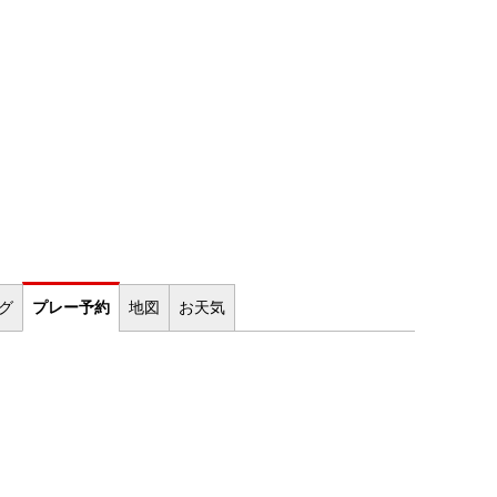
ログ
プレー
予約
地図
お
天気