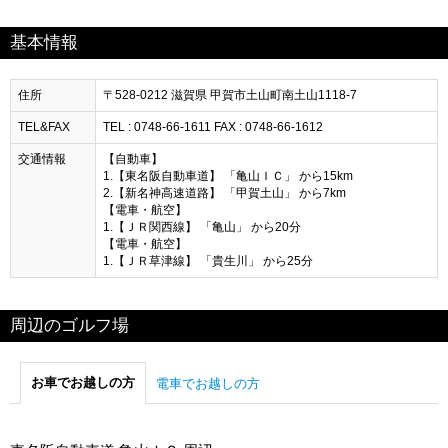
基本情報
住所
〒528-0212 滋賀県 甲賀市土山町南土山1118-7
TEL&FAX
TEL : 0748-66-1611 FAX : 0748-66-1612
交通情報
【自動車】
1.【東名阪自動車道】 「亀山ＩＣ」 から15km
2.【新名神高速道路】 「甲賀土山」 から7km
【電車・航空】
1.【ＪＲ関西線】 「亀山」 から20分
【電車・航空】
1.【ＪＲ草津線】 「貴生川」 から25分
周辺のゴルフ場
お車でお越しの方
電車でお越しの方