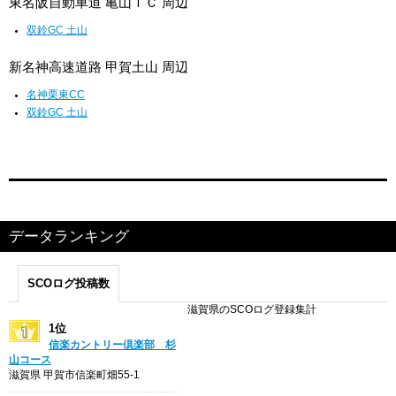
東名阪自動車道 亀山ＩＣ 周辺
双鈴GC 土山
新名神高速道路 甲賀土山 周辺
名神栗東CC
双鈴GC 土山
データランキング
SCOログ投稿数
滋賀県のSCOログ登録集計
1位
信楽カントリー倶楽部 杉
山コース
滋賀県 甲賀市信楽町畑55-1