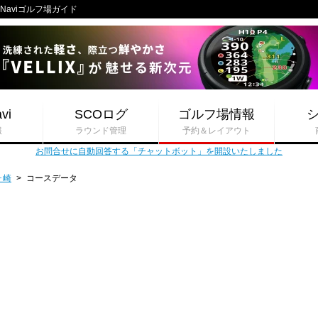
 Naviゴルフ場ガイド
vi
SCOログ
ゴルフ場情報
報
ラウンド管理
予約＆レイアウト
お問合せに自動回答する「チャットボット」を開設いたしました
ヶ崎
>
コースデータ