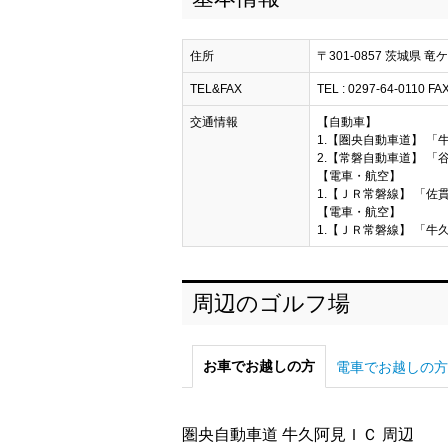
住所
〒301-0857 茨城県 竜
TEL&FAX
TEL : 0297-64-0110 FAX
交通情報
【自動車】
1.【圏央自動車道】 「
2.【常磐自動車道】 「谷
【電車・航空】
1.【ＪＲ常磐線】 「佐貫
【電車・航空】
1.【ＪＲ常磐線】 「牛久
周辺のゴルフ場
お車でお越しの方
電車でお越しの方
圏央自動車道 牛久阿見ＩＣ 周辺