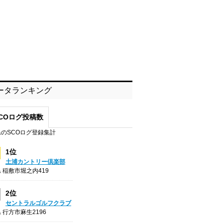
ータランキング
COログ投稿数
のSCOログ登録集計
1位
土浦カントリー倶楽部
 稲敷市堀之内419
2位
セントラルゴルフクラブ
 行方市麻生2196