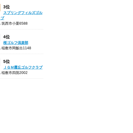
3位
スプリングフィルズゴル
ラブ
 筑西市小栗6588
4位
桜ゴルフ倶楽部
 稲敷市岡飯出1148
5位
ＪＧＭ霞丘ゴルフクラブ
 稲敷市四箇2002