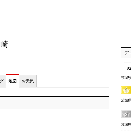
ヶ崎
デ
S
茨城県
ログ
地図
お
天気
茨城県
茨城県