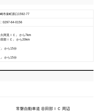
ケ崎市泉町原口1592-77
 : 0297-64-0156
牛久阿見ＩＣ」 から7km
田部ＩＣ」 から20km
」 から15分
」 から15分
常磐自動車道 谷田部ＩＣ 周辺