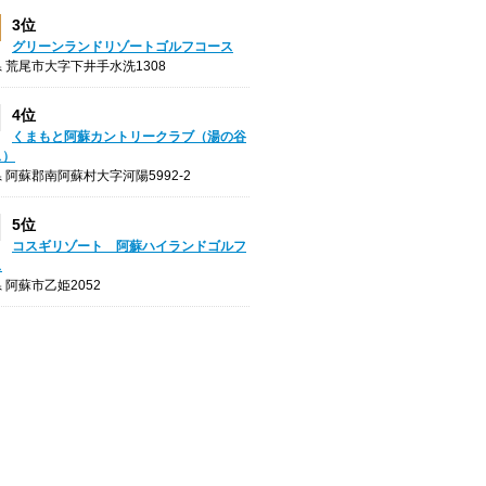
3位
グリーンランドリゾートゴルフコース
 荒尾市大字下井手水洗1308
4位
くまもと阿蘇カントリークラブ（湯の谷
ス）
 阿蘇郡南阿蘇村大字河陽5992-2
5位
コスギリゾート 阿蘇ハイランドゴルフ
ス
 阿蘇市乙姫2052