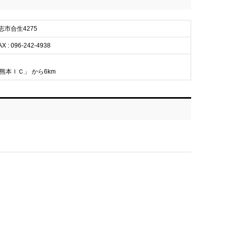
合志市合生4275
AX : 096-242-4938
熊本ＩＣ」 から6km