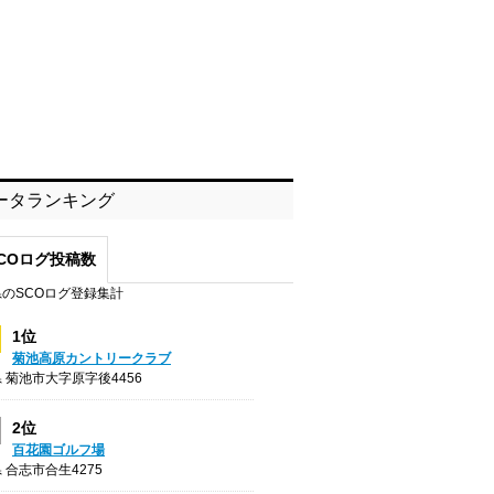
ータランキング
COログ投稿数
のSCOログ登録集計
1位
菊池高原カントリークラブ
 菊池市大字原字後4456
2位
百花園ゴルフ場
 合志市合生4275