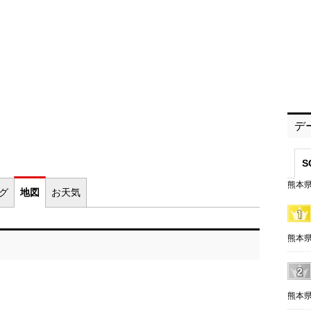
デ
S
熊本県
ログ
地図
お
天気
熊本県
熊本県