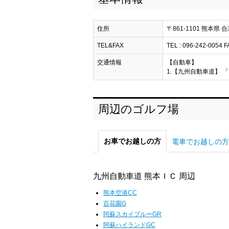
住所
〒861-1101 熊本県 
TEL&FAX
TEL : 096-242-0054 F
交通情報
【自動車】
1.【九州自動車道】 「
周辺のゴルフ場
お車でお越しの方
電車でお越しの方
九州自動車道 熊本ＩＣ 周辺
熊本空港CC
百花園G
阿蘇スカイブルーGR
阿蘇ハイランドGC