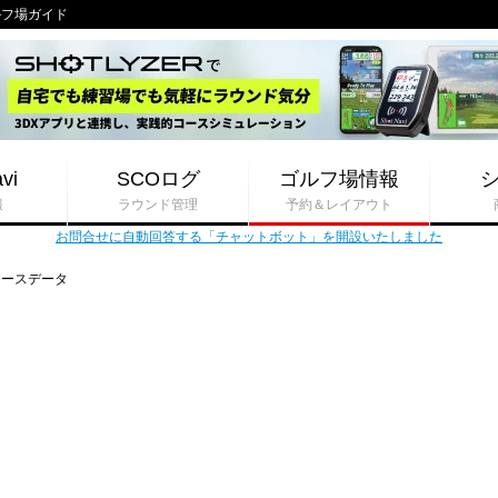
ゴルフ場ガイド
vi
SCOログ
ゴルフ場情報
報
ラウンド管理
予約＆レイアウト
お問合せに自動回答する「チャットボット」を開設いたしました
コースデータ