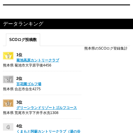
データランキング
SCOログ投稿数
熊本県のSCOログ登録集計
1位
菊池高原カントリークラブ
熊本県 菊池市大字原字後4456
2位
百花園ゴルフ場
熊本県 合志市合生4275
3位
グリーンランドリゾートゴルフコース
熊本県 荒尾市大字下井手水洗1308
4位
くまもと阿蘇カントリークラブ（湯の谷