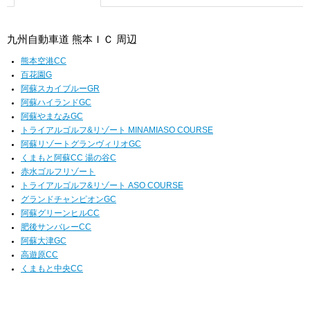
九州自動車道 熊本ＩＣ 周辺
熊本空港CC
百花園G
阿蘇スカイブルーGR
阿蘇ハイランドGC
阿蘇やまなみGC
トライアルゴルフ&リゾート MINAMIASO COURSE
阿蘇リゾートグランヴィリオGC
くまもと阿蘇CC 湯の谷C
赤水ゴルフリゾート
トライアルゴルフ&リゾート ASO COURSE
グランドチャンピオンGC
阿蘇グリーンヒルCC
肥後サンバレーCC
阿蘇大津GC
高遊原CC
くまもと中央CC