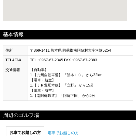
基本情報
住所
〒869-1411 熊本県 阿蘇郡南阿蘇村大字河陰5254
TEL&FAX
TEL : 0967-67-2345 FAX : 0967-67-2383
交通情報
【自動車】
1.【九州自動車道】 「熊本ＩＣ」 から32km
【電車・航空】
1.【ＪＲ豊肥本線】 「立野」 から15分
【電車・航空】
1.【南阿蘇鉄道】 「阿蘇下田」 から5分
周辺のゴルフ場
お車でお越しの方
電車でお越しの方