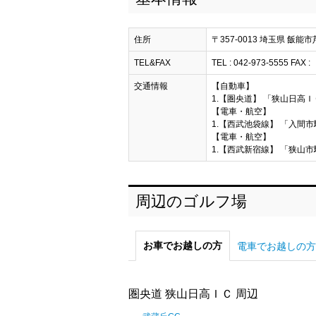
住所
〒357-0013 埼玉県 飯能市
TEL&FAX
TEL : 042-973-5555 FAX :
交通情報
【自動車】
1.【圏央道】 「狭山日高Ｉ
【電車・航空】
1.【西武池袋線】 「入間
【電車・航空】
1.【西武新宿線】 「狭山
周辺のゴルフ場
お車でお越しの方
電車でお越しの方
圏央道 狭山日高ＩＣ 周辺