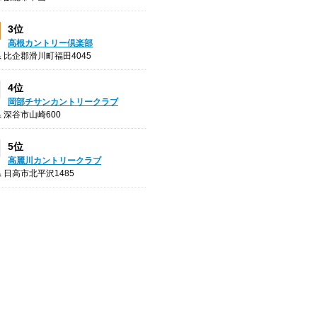
3位
高根カントリー倶楽部
 比企郡滑川町福田4045
4位
岡部チサンカントリークラブ
 深谷市山崎600
5位
高麗川カントリークラブ
 日高市北平沢1485