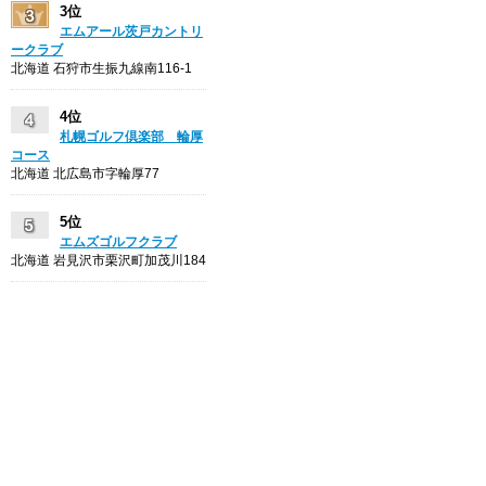
3位
エムアール茨戸カントリ
ークラブ
北海道 石狩市生振九線南116-1
4位
札幌ゴルフ倶楽部 輪厚
コース
北海道 北広島市字輪厚77
5位
エムズゴルフクラブ
北海道 岩見沢市栗沢町加茂川184