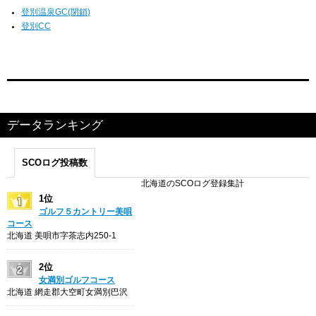
登別温泉GC(閉鎖)
登別CC
データランキング
SCOログ投稿数
北海道のSCOログ登録集計
1位
ゴルフ５カントリー美唄
コース
北海道 美唄市字茶志内250-1
2位
女満別ゴルフコース
北海道 網走郡大空町女満別巴沢