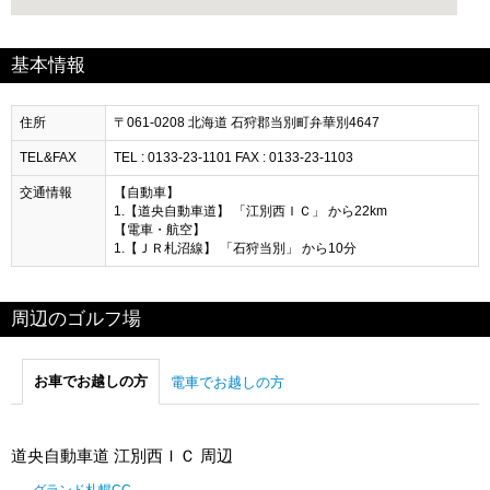
基本情報
住所
〒061-0208 北海道 石狩郡当別町弁華別4647
TEL&FAX
TEL : 0133-23-1101 FAX : 0133-23-1103
交通情報
【自動車】
1.【道央自動車道】 「江別西ＩＣ」 から22km
【電車・航空】
1.【ＪＲ札沼線】 「石狩当別」 から10分
周辺のゴルフ場
お車でお越しの方
電車でお越しの方
道央自動車道 江別西ＩＣ 周辺
グランド札幌CC