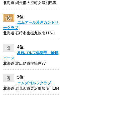
北海道 網走郡大空町女満別巴沢
3位
エムアール茨戸カントリ
ークラブ
北海道 石狩市生振九線南116-1
4位
札幌ゴルフ倶楽部 輪厚
コース
北海道 北広島市字輪厚77
5位
エムズゴルフクラブ
北海道 岩見沢市栗沢町加茂川184