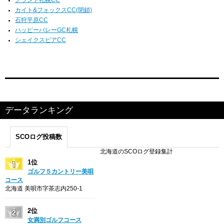
カイト&フォックスCC(閉鎖)
石狩平原CC
ハッピーバレーGC札幌
シェイクスピアCC
データランキング
SCOログ投稿数
北海道のSCOログ登録集計
1位
ゴルフ５カントリー美唄
コース
北海道 美唄市字茶志内250-1
2位
女満別ゴルフコース