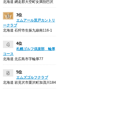
北海道 網走郡大空町女満別巴沢
3位
エムアール茨戸カントリ
ークラブ
北海道 石狩市生振九線南116-1
4位
札幌ゴルフ倶楽部 輪厚
コース
北海道 北広島市字輪厚77
5位
エムズゴルフクラブ
北海道 岩見沢市栗沢町加茂川184