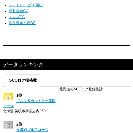
シャトレーゼCC栗山
新札幌台GC
エムズGC
岩見沢雉ヶ森GC
データランキング
SCOログ投稿数
北海道のSCOログ登録集計
1位
ゴルフ５カントリー美唄
コース
北海道 美唄市字茶志内250-1
2位
女満別ゴルフコース