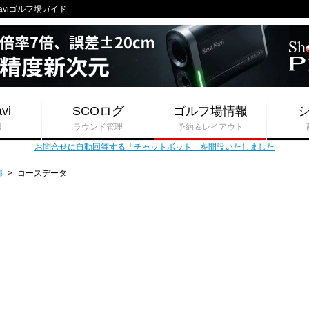
aviゴルフ場ガイド
vi
SCOログ
ゴルフ場情報
報
ラウンド管理
予約＆レイアウト
お問合せに自動回答する「チャットボット」を開設いたしました
部
>
コースデータ