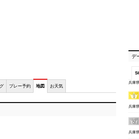
デ
S
兵庫県
ログ
プレー
予約
地図
お
天気
兵庫県
兵庫