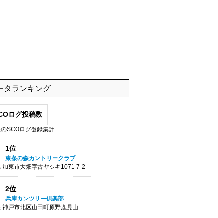
ータランキング
COログ投稿数
のSCOログ登録集計
1位
東条の森カントリークラブ
 加東市大畑字古ヤシキ1071-7-2
2位
兵庫カンツリー倶楽部
県 神戸市北区山田町原野鹿見山