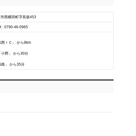
加西市西横田町字長坂453
X : 0790-46-0965
加西ＩＣ」 から8km
「小野」 から30分
姫路」 から35分