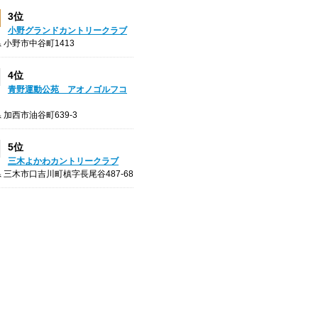
3位
小野グランドカントリークラブ
 小野市中谷町1413
4位
青野運動公苑 アオノゴルフコ
 加西市油谷町639-3
5位
三木よかわカントリークラブ
 三木市口吉川町槙字長尾谷487-68