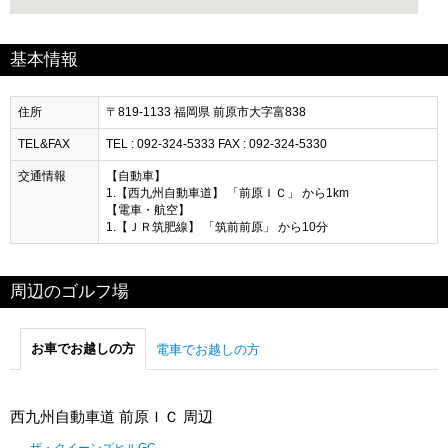
基本情報
住所
〒819-1133 福岡県 前原市大字富838
TEL&FAX
TEL : 092-324-5333 FAX : 092-324-5330
交通情報
【自動車】
1.【西九州自動車道】 「前原ＩＣ」 から1km
【電車・航空】
1.【ＪＲ筑肥線】 「筑前前原」 から10分
周辺のゴルフ場
お車でお越しの方
電車でお越しの方
西九州自動車道 前原ＩＣ 周辺
ザ・クイーンズヒルGC