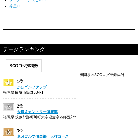
芥屋GC
データランキング
SCOログ投稿数
福岡県のSCOログ登録集計
1位
かほゴルフクラブ
福岡県 飯塚市筒野534-1
2位
大博多カントリー倶楽部
福岡県 筑紫郡那珂川町大字埋金字四郎五郎5
3位
皐月ゴルフ倶楽部 天拝コース