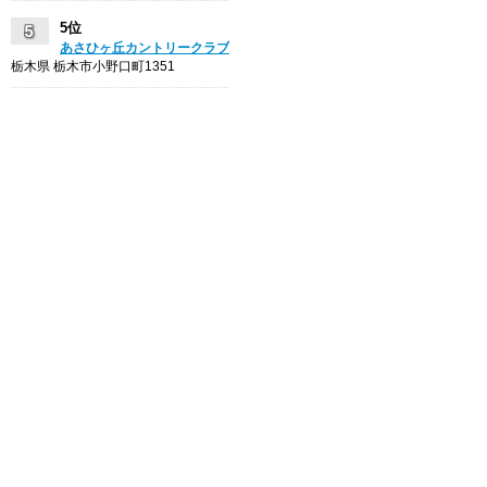
5位
あさひヶ丘カントリークラブ
栃木県 栃木市小野口町1351