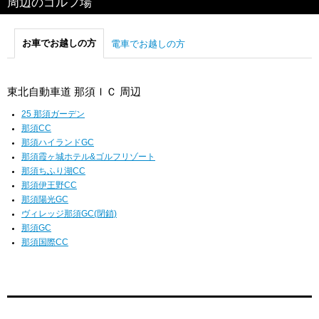
周辺のゴルフ場
お車でお越しの方
電車でお越しの方
東北自動車道 那須ＩＣ 周辺
25 那須ガーデン
那須CC
那須ハイランドGC
那須霞ヶ城ホテル&ゴルフリゾート
那須ちふり湖CC
那須伊王野CC
那須陽光GC
ヴィレッジ那須GC(閉鎖)
那須GC
那須国際CC