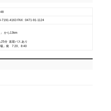
48
4-7191-4163 FAX : 0471-91-1124
」 から13km
ら25分 送迎バス:あり
発 7:20、8:40