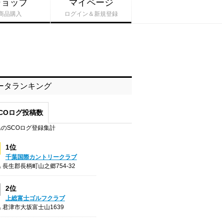
ショップ
マイページ
商品購入
ログイン＆新規登録
ータランキング
COログ投稿数
のSCOログ登録集計
1位
千葉国際カントリークラブ
 長生郡長柄町山之郷754-32
2位
上総富士ゴルフクラブ
 君津市大坂富士山1639