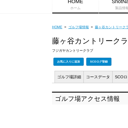
HOME
ShotNa
ホーム
製品情
HOME
>
ゴルフ場情報
>
藤ヶ谷カントリーク
藤ヶ谷カントリーク
フジガヤカントリークラブ
お気に入りに追加
SCOログ登録
ゴルフ場
詳細
コース
データ
SCO
ゴルフ場アクセス情報