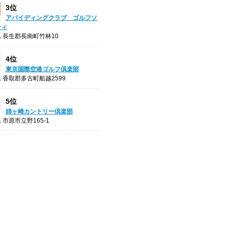
3位
アバイディングクラブ ゴルフソ
ティ
 長生郡長南町竹林10
4位
東京国際空港ゴルフ倶楽部
 香取郡多古町船越2599
5位
姉ヶ崎カントリー倶楽部
 市原市立野165-1