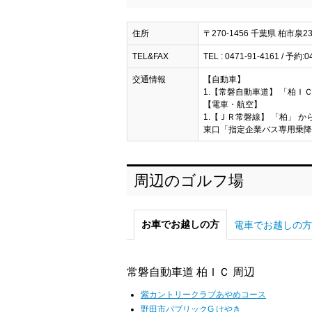
住所
〒270-1456 千葉県 柏市泉23
TEL&FAX
TEL : 0471-91-4161 / 予約:0
交通情報
【自動車】
1.【常磐自動車道】 「柏ＩＣ
【電車・航空】
1.【ＪＲ常磐線】 「柏」 か
東口「指定企業バス専用乗降場」
周辺のゴルフ場
お車でお越しの方
電車でお越しの方
常磐自動車道 柏ＩＣ 周辺
紫カントリークラブあやめコース
野田市パブリックG けやき