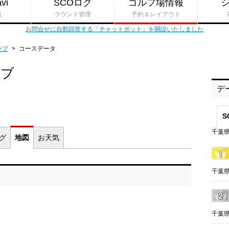
vi
SCOログ
ゴルフ場情報
報
ラウンド管理
予約＆レイアウト
お問合せに自動回答する「チャットボット」を開設いたしました
ラブ
>
コースデータ
ラブ
デ
S
千葉県
ログ
地図
お
天気
千葉県
千葉県