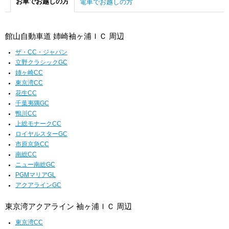
お車でお越しの方
電車でお越しの方
館山自動車道 姉崎袖ヶ浦ＩＣ 周辺
ザ・CC・ジャパン
立野クラシックGC
姉ヶ崎CC
東京湾CC
花生CC
千葉夷隅GC
鴨川CC
上総モナークCC
ロイヤルスターGC
市原京急CC
南総CC
ニュー南総GC
PGMマリアGL
アクアラインGC
東京湾アクアライン 袖ヶ浦ＩＣ 周辺
東京湾CC