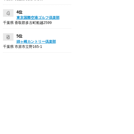
4位
東京国際空港ゴルフ倶楽部
千葉県 香取郡多古町船越2599
5位
姉ヶ崎カントリー倶楽部
千葉県 市原市立野165-1