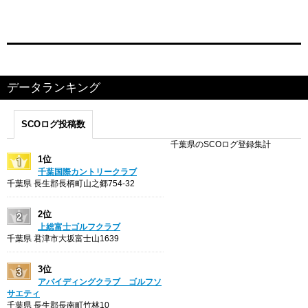
データランキング
SCOログ投稿数
千葉県のSCOログ登録集計
1位
千葉国際カントリークラブ
千葉県 長生郡長柄町山之郷754-32
2位
上総富士ゴルフクラブ
千葉県 君津市大坂富士山1639
3位
アバイディングクラブ ゴルフソ
サエティ
千葉県 長生郡長南町竹林10