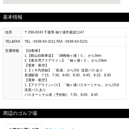
基本情報
住所
〒299-0243 千葉県 袖ケ浦市蔵波1147
TEL&FAX
TEL : 0438-63-3211 FAX : 0438-63-5231
交通情報
【自動車】
1.【館山自動車道】 「姉崎袖ヶ浦ＩＣ」 から5km
2.【東京湾アクアライン】 「袖ヶ浦ＩＣ」 から15km
【電車・航空】
1.【ＪＲ内房線】 「長浦」 から5分 送迎バス:あり
長浦駅発 7:15、7:30、8:00、8:30、8:45、9:10、9:30
【電車・航空】
1.【アクアラインバス】 「袖ヶ浦バスターミナル」 から15分
送迎バス:あり
バスターミナル発（予約制） 7:35、8:05、8:45
周辺のゴルフ場