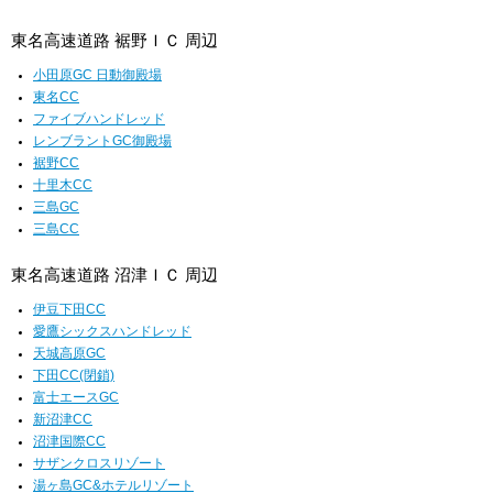
東名高速道路 裾野ＩＣ 周辺
小田原GC 日動御殿場
東名CC
ファイブハンドレッド
レンブラントGC御殿場
裾野CC
十里木CC
三島GC
三島CC
東名高速道路 沼津ＩＣ 周辺
伊豆下田CC
愛鷹シックスハンドレッド
天城高原GC
下田CC(閉鎖)
富士エースGC
新沼津CC
沼津国際CC
サザンクロスリゾート
湯ヶ島GC&ホテルリゾート