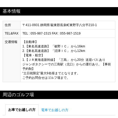
基本情報
住所
〒411-0931 静岡県 駿東郡長泉町東野字八分平210-1
TEL&FAX
TEL : 055-987-1515 FAX : 055-987-1519
交通情報
【自動車】
1.【東名高速道路】 「裾野ＩＣ」 から16km
2.【東名高速道路】 「沼津ＩＣ」 から12km
【電車・航空】
1.【ＪＲ東海道新幹線】 「三島」 から20分 送迎バス:あり
ジャンボタクシーでの三島駅（北口）からの運行あり。【事前
予約制】
“土日祝限定”最大9名様までとなります。
ご予約お問合せはゴルフ場まで。
周辺のゴルフ場
お車でお越しの方
電車でお越しの方