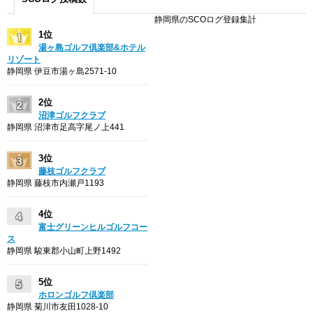
静岡県のSCOログ登録集計
1位
湯ヶ島ゴルフ倶楽部&ホテル
リゾート
静岡県 伊豆市湯ヶ島2571-10
2位
沼津ゴルフクラブ
静岡県 沼津市足高字尾ノ上441
3位
藤枝ゴルフクラブ
静岡県 藤枝市内瀬戸1193
4位
富士グリーンヒルゴルフコー
ス
静岡県 駿東郡小山町上野1492
5位
ホロンゴルフ倶楽部
静岡県 菊川市友田1028-10