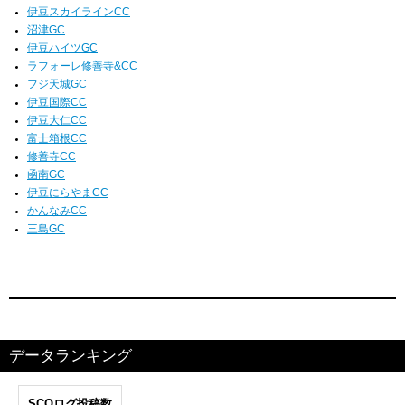
伊豆スカイラインCC
沼津GC
伊豆ハイツGC
ラフォーレ修善寺&CC
フジ天城GC
伊豆国際CC
伊豆大仁CC
富士箱根CC
修善寺CC
凾南GC
伊豆にらやまCC
かんなみCC
三島GC
データランキング
SCOログ投稿数