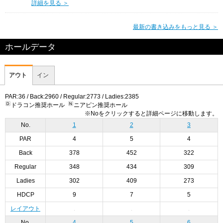
詳細を見る ＞
最新の書き込みをもっと見る ＞
ホールデータ
アウト
イン
PAR:36 / Back:2960 / Regular:2773 / Ladies:2385
ドラコン推奨ホール
ニアピン推奨ホール
※Noをクリックすると詳細ページに移動します。
No.
1
2
3
PAR
4
5
4
Back
378
452
322
Regular
348
434
309
Ladies
302
409
273
HDCP
9
7
5
レイアウト
No.
4
5
6