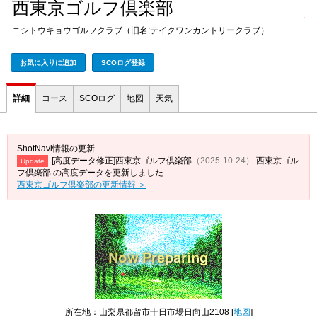
西東京ゴルフ倶楽部
ニシトウキョウゴルフクラブ（旧名:テイクワンカントリークラブ）
お気に入りに追加
SCOログ登録
詳細
コース
SCOログ
地図
天気
ShotNavi情報の更新
[高度データ修正]西東京ゴルフ倶楽部
（2025-10-24）
西東京ゴル
Update
フ倶楽部 の高度データを更新しました
西東京ゴルフ倶楽部の更新情報 ＞
所在地：山梨県都留市十日市場日向山2108 [
地図
]