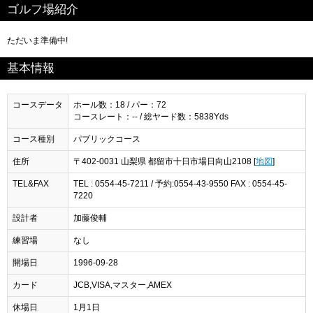
ゴルフ場紹介
ただいま準備中!
基本情報
コースデータ
ホール数：18 / パー：72
コースレート：-- / 総ヤード数：5838Yds
コース種別
パブリックコース
住所
〒402-0031 山梨県 都留市十日市場日向山2108 [
地図
]
TEL&FAX
TEL : 0554-45-7211 / 予約:0554-43-9550 FAX : 0554-45-
7220
設計者
加藤俊輔
練習場
なし
開場日
1996-09-28
カード
JCB,VISA,マスター,AMEX
休場日
1月1日