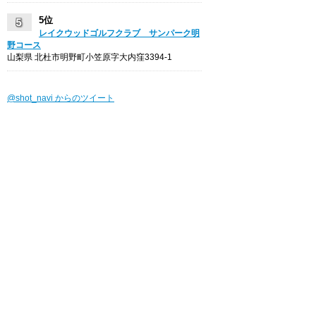
5位
レイクウッドゴルフクラブ サンパーク明
野コース
山梨県 北杜市明野町小笠原字大内窪3394-1
@shot_navi からのツイート