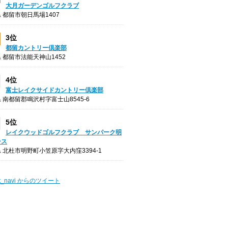
大月ガーデンゴルフクラブ
 都留市朝日馬場1407
3位
都留カントリー倶楽部
 都留市法能天神山1452
4位
富士レイクサイドカントリー倶楽部
 南都留郡鳴沢村字富士山8545-6
5位
レイクウッドゴルフクラブ サンパーク明
ース
 北杜市明野町小笠原字大内窪3394-1
t_navi からのツイート