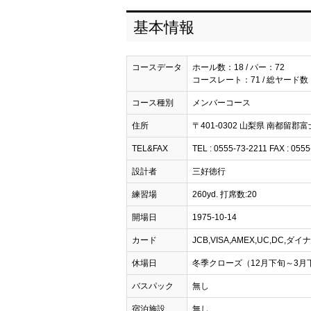
基本情報
コースデータ
ホール数：18 / パー：72
コースレート：71 / 総ヤード数：
コース種別
メンバーコース
住所
〒401-0302 山梨県 南都留郡富
TEL&FAX
TEL : 0555-73-2211 FAX : 055
設計者
三好徳行
練習場
260yd. 打席数:20
開場日
1975-10-14
カード
JCB,VISA,AMEX,UC,DC,ダ
休場日
冬季クローズ（12月下旬～3月
バスパック
無し
宿泊施設
無し