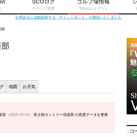
vi
SCOログ
ゴルフ場情報
報
ラウンド管理
予約＆レイアウト
お問合せに自動回答する「チャットボット」を開設いたしました
楽部
楽部
ログ
地図
お
天気
楽部
（2025-10-24）
富士桜カントリー倶楽部 の高度データを更新
コ