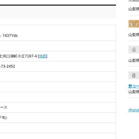
山梨県
山梨県
7437Yds
士河口湖町小立7187-4 [
地図
]
山梨県
5-73-2452
野コ
山梨県
イナース
@sho
下旬）