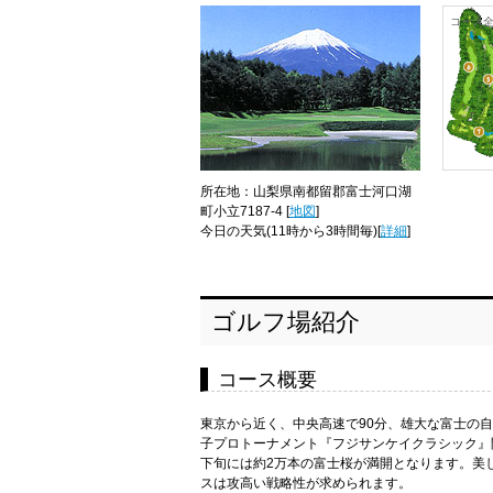
コース
所在地：山梨県南都留郡富士河口湖
町小立7187-4 [
地図
]
今日の天気
(11時から3時間毎)[
詳細
]
ゴルフ場紹介
コース概要
東京から近く、中央高速で90分、雄大な富士の
子プロトーナメント『フジサンケイクラシック』
下旬には約2万本の富士桜が満開となります。美し
スは攻高い戦略性が求められます。