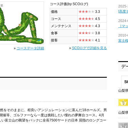
コース評価
(by SCOログ)
全景
2025-
[高度
価格
3.3
コース
4.5
2024-
［マ
メンテナンス
4.3
食事
3.8
2010-
接客
4.1
富士
»
SCOログで詳細を見る
»
コースデータ詳細
デ
S
山梨県
自然をそのままに、程良いアンジュレーションに富んだ18ホールズ。男
山梨県
開催等、ゴルファーなら一度は挑戦したい憧れの夢舞台コース。4月
い富士山の眺望をバックに全長7500ヤードの日本 屈指のロングコー