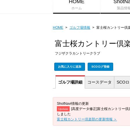
HOME
ShotNa
ホーム
製品情
HOME
>
ゴルフ場情報
>
富士桜カントリー倶
富士桜カントリー倶
フジザクラカントリークラブ
お気に入りに追加
SCOログ登録
ゴルフ場
詳細
コース
データ
SCO
ShotNavi情報の更新
[高度データ修正]富士桜カントリー倶
Update
しました
富士桜カントリー倶楽部の更新情報 ＞