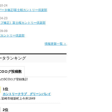
10-24
データ修正]富士桜カントリー倶楽部
04-23
ップ修正］富士桜カントリー倶楽部
09-09
桜カントリー倶楽部
情報更新一覧 ＞
ータランキング
COログ投稿数
のSCOログ登録集計
1位
カントリークラブ グリーンバレイ
 韮崎市穂坂町上今井1849
2位