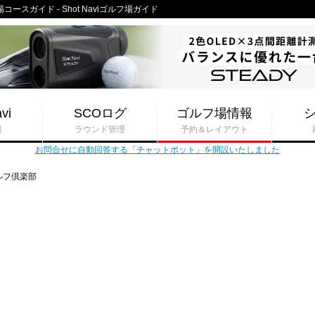
スガイド - Shot Naviゴルフ場ガイド
vi
SCOログ
ゴルフ場情報
報
ラウンド管理
予約＆レイアウト
お問合せに自動回答する「チャットボット」を開設いたしました
ルフ倶楽部