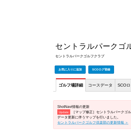
セントラルパークゴ
セントラルパークゴルフクラブ
お気に入りに追加
SCOログ登録
ゴルフ場
詳細
コース
データ
SCO
ShotNavi情報の更新
［マップ修正］セントラルパークゴ
Update
データ更新に伴うマップを行いました。
セントラルパークゴルフ倶楽部の更新情報 ＞