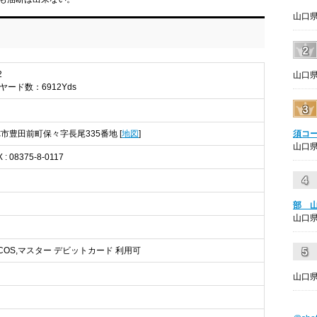
山口県
2
山口県
総ヤード数：6912Yds
美祢市豊田前町保々字長尾335番地 [
地図
]
須コ
山口県
X : 08375-8-0117
部 
山口県
C,NICOS,マスター デビットカード 利用可
山口県