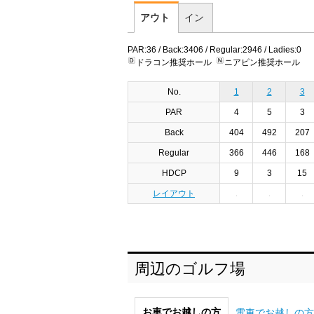
アウト
イン
PAR:36 / Back:3406 / Regular:2946 / Ladies:0
ドラコン推奨ホール
ニアピン推奨ホール
No.
1
2
3
PAR
4
5
3
Back
404
492
207
Regular
366
446
168
HDCP
9
3
15
レイアウト
周辺のゴルフ場
お車でお越しの方
電車でお越しの方