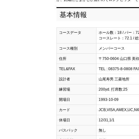
基本情報
コースデータ
ホール数：18 / パー：7
コースレート：72.1 / 
コース種別
メンバーコース
住所
〒750-0604 山口県 
TEL&FAX
TEL : 08375-8-0808 FA
設計者
山尾寿男 三菱地所
練習場
200yd. 打席数:25
開場日
1993-10-09
カード
JCB,VISA,AMEX,U
休場日
12/31,1/1
バスパック
無し