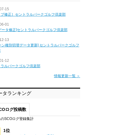
07-15
ップ修正］セントラルパークゴルフ倶楽部
06-01
データ修正]セントラルパークゴルフ倶楽部
12-13
ーン種別切替データ更新] セントラルパークゴルフ
部
01-12
トラルパークゴルフ倶楽部
情報更新一覧 ＞
ータランキング
COログ投稿数
のSCOログ登録集計
1位