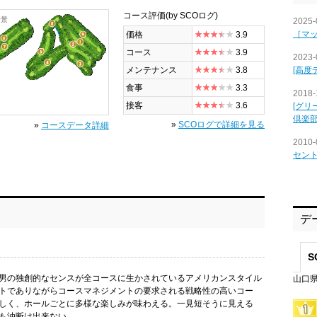
コース評価
(by SCOログ)
全景
2025-
［マ
価格
3.9
コース
3.9
2023-
[高度
メンテナンス
3.8
食事
3.3
2018-
接客
3.6
[グリ
倶楽
»
SCOログで詳細を見る
»
コースデータ詳細
2010-
セン
デ
S
男の独創的なセンスが全コースに生かされているアメリカンスタイル
山口県
トでありながらコースマネジメントの要求される戦略性の高いコー
しく、ホールごとに多様な楽しみが味わえる。一見短そうに見える
も油断は出来ない。