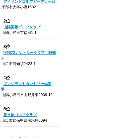
アイランドゴルフガーデン宇部
 宇部市大字小野1582
2位
山陽国際ゴルフクラブ
 山陽小野田市福田1-1
3位
宇部72カントリークラブ 阿知
ース
 山口市阿知須2423-1
4位
プレジデントカントリー倶楽
山陽
 山陽小野田市山野井東2039-19
5位
泉水原ゴルフクラブ
 山口市仁保中郷泉水原6094