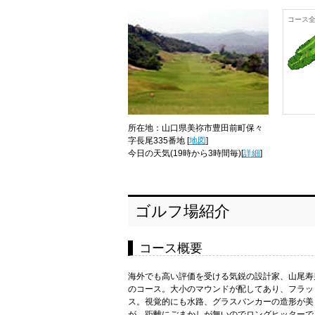
コース
所在地：山口県美祢市豊田前町保々
字長尾335番地 [
地図
]
今日の天気
(19時から3時間毎)[
詳細
]
ゴルフ場紹介
コース概要
海外でも高い評価を受ける気鋭の設計家、山尾寿
のコース。大小のマウンドが配してあり、フラッ
ス。視覚的にも水路、グラスバンカーの造形が美
が、距離にごまかしが無いのでロングヒッターで