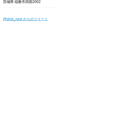
茨城県 稲敷市四箇2002
@shot_navi からのツイート