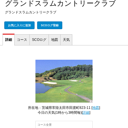
グランドスラムカントリークラブ
グランドスラムカントリークラブ
お気に入りに追加
SCOログ登録
詳細
コース
SCOログ
地図
天気
所在地：茨城県常陸太田市田渡町823-11 [
地図
]
今日の天気
(1時から3時間毎)[
詳細
]
コース全景