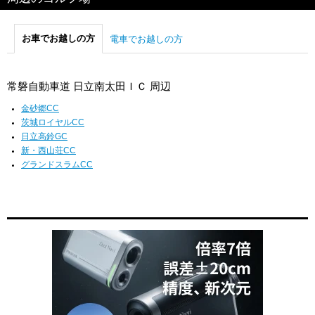
お車でお越しの方
電車でお越しの方
常磐自動車道 日立南太田ＩＣ 周辺
金砂郷CC
茨城ロイヤルCC
日立高鈴GC
新・西山荘CC
グランドスラムCC