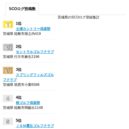
SCOログ投稿数
茨城県のSCOログ登録集計
1位
土浦カントリー倶楽部
茨城県 稲敷市堀之内419
2位
セントラルゴルフクラブ
茨城県 行方市麻生2196
3位
スプリングフィルズゴル
フクラブ
茨城県 筑西市小栗6588
4位
桜ゴルフ倶楽部
茨城県 稲敷市岡飯出1148
5位
ＪＧＭ霞丘ゴルフクラブ