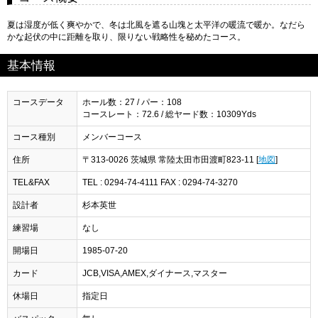
夏は湿度が低く爽やかで、冬は北風を遮る山塊と太平洋の暖流で暖か。なだら
かな起伏の中に距離を取り、限りない戦略性を秘めたコース。
基本情報
コースデータ
ホール数：27 / パー：108
コースレート：72.6 / 総ヤード数：10309Yds
コース種別
メンバーコース
住所
〒313-0026 茨城県 常陸太田市田渡町823-11 [
地図
]
TEL&FAX
TEL : 0294-74-4111 FAX : 0294-74-3270
設計者
杉本英世
練習場
なし
開場日
1985-07-20
カード
JCB,VISA,AMEX,ダイナース,マスター
休場日
指定日