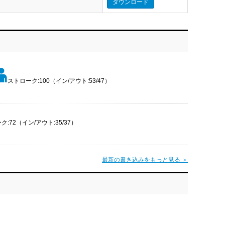
ダウンロード
ストローク:100（イン/アウト:53/47）
:72（イン/アウト:35/37）
最新の書き込みをもっと見る ＞