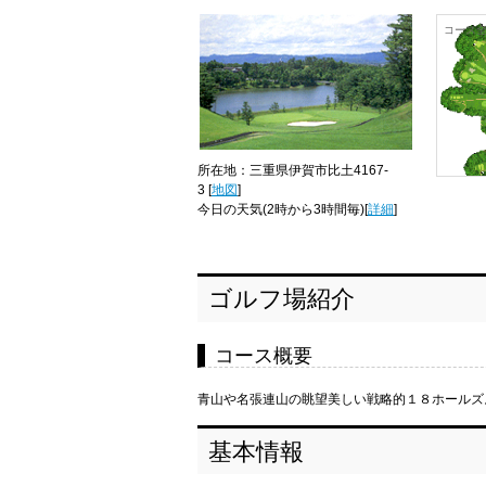
コース
所在地：三重県伊賀市比土4167-
3 [
地図
]
今日の天気
(2時から3時間毎)[
詳細
]
ゴルフ場紹介
コース概要
青山や名張連山の眺望美しい戦略的１８ホールズ
基本情報