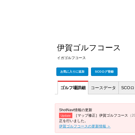
伊賀ゴルフコース
イガゴルフコース
お気に入りに追加
SCOログ登録
ゴルフ場
詳細
コース
データ
SCO
ShotNavi情報の更新
［マップ修正］伊賀ゴルフコース
（20
Update
正を行いました。
伊賀ゴルフコースの更新情報 ＞