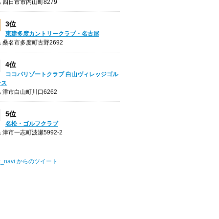
 四日市市内山町8279
3位
東建多度カントリークラブ・名古屋
 桑名市多度町古野2692
4位
ココパリゾートクラブ 白山ヴィレッジゴル
ース
 津市白山町川口6262
5位
名松・ゴルフクラブ
 津市一志町波瀬5992-2
t_navi からのツイート