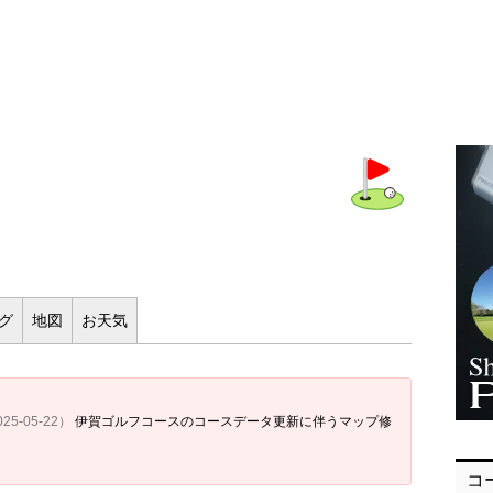
ログ
地図
お
天気
25-05-22）
伊賀ゴルフコースのコースデータ更新に伴うマップ修
コ