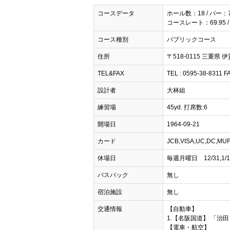
コースデータ
ホール数：18 / パー：
コースレート：69.95 /
コース種別
パブリックコース
住所
〒518-0115 三重県 伊
TEL&FAX
TEL : 0595-38-8311 F
設計者
大林組
練習場
45yd. 打席数:6
開場日
1964-09-21
カード
JCB,VISA,UC,DC
休場日
毎週月曜日 12/31,1/1
バスパック
無し
宿泊施設
無し
交通情報
【自動車】
1.【名阪国道】 「治田
【電車・航空】