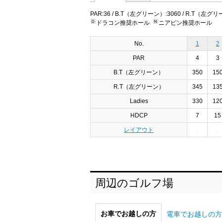
PAR:36 / B.T（左グリーン）:3060 / R.T（左グリーン
ドラコン推奨ホール
ニアピン推奨ホール
No.
1
2
PAR
4
3
B.T（左グリーン）
350
15
R.T（左グリーン）
345
13
Ladies
330
12
HDCP
7
15
レイアウト
周辺のゴルフ場
お車でお越しの方
電車でお越しの方