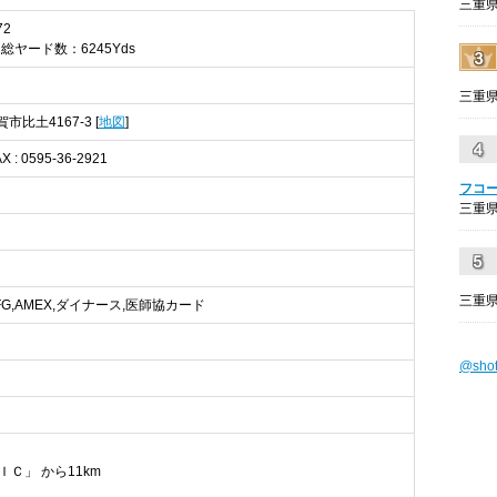
三重県
72
 総ヤード数：6245Yds
三重県
賀市比土4167-3 [
地図
]
AX : 0595-36-2921
フコ
三重県
三重県
,MUFG,AMEX,ダイナース,医師協カード
@sho
ＩＣ」 から11km