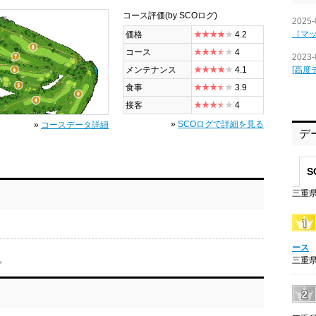
コース評価
(by SCOログ)
全景
2025-
［マ
価格
4.2
コース
4
2023-
[高度
メンテナンス
4.1
食事
3.9
接客
4
»
SCOログで詳細を見る
»
コースデータ詳細
デ
S
三重県
ース
。
三重県