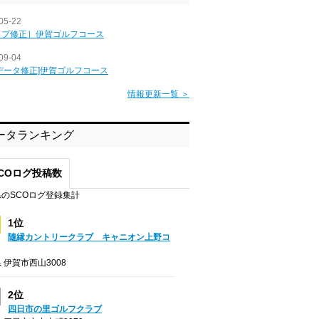
05-22
ップ修正］伊賀ゴルフコース
09-04
データ修正]伊賀ゴルフコース
情報更新一覧 ＞
ータランキング
COログ投稿数
のSCOログ登録集計
1位
隨縁カントリークラブ キャニオン上野コ
 伊賀市西山3008
2位
四日市の里ゴルフクラブ