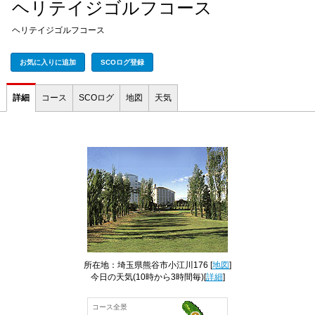
ヘリテイジゴルフコース
ヘリテイジゴルフコース
お気に入りに追加
SCOログ登録
詳細
コース
SCOログ
地図
天気
所在地：埼玉県熊谷市小江川176 [
地図
]
今日の天気
(10時から3時間毎)[
詳細
]
コース全景