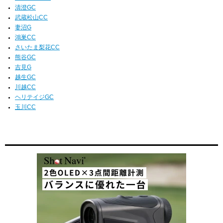
清澄GC
武蔵松山CC
妻沼G
鴻巣CC
さいたま梨花CC
熊谷GC
吉見G
越生GC
川越CC
ヘリテイジGC
玉川CC