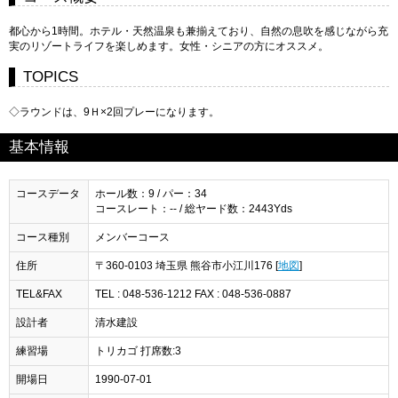
都心から1時間。ホテル・天然温泉も兼揃えており、自然の息吹を感じながら充
実のリゾートライフを楽しめます。女性・シニアの方にオススメ。
TOPICS
◇ラウンドは、9Ｈ×2回プレーになります。
基本情報
コースデータ
ホール数：9 / パー：34
コースレート：-- / 総ヤード数：2443Yds
コース種別
メンバーコース
住所
〒360-0103 埼玉県 熊谷市小江川176 [
地図
]
TEL&FAX
TEL : 048-536-1212 FAX : 048-536-0887
設計者
清水建設
練習場
トリカゴ 打席数:3
開場日
1990-07-01