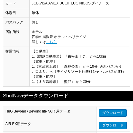
カード
JCB,VISA,AMEX,DC,UFJ,UC,NICOS,ダイナース
休場日
無休
バスパック
無し
宿泊施設
ホテル
四季の湯温泉 ホテル・ヘリテイジ
詳しくは
こちら
交通情報
【自動車】
1.【関越自動車道】 「東松山ＩＣ」 から10km
【電車・航空】
1.【東武東上線】 「森林公園」 から10分 送迎バス:あり
北口より、ヘリテイジリゾート行無料シャトルバスが運行
【電車・航空】
1.【ＪＲ高崎線】 「熊谷」 から20分
ShotNaviデータダウンロード
HuG Beyond / Beyond lite / AIR 用データ
ダウンロード
AIR EX用データ
ダウンロード