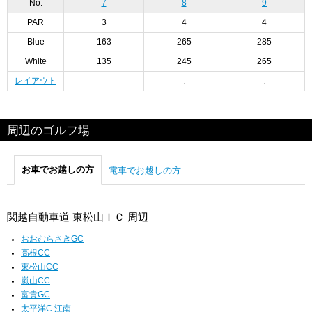
No.
7
8
9
PAR
3
4
4
Blue
163
265
285
White
135
245
265
レイアウト
周辺のゴルフ場
お車でお越しの方
電車でお越しの方
関越自動車道 東松山ＩＣ 周辺
おおむらさきGC
高根CC
東松山CC
嵐山CC
富貴GC
太平洋C 江南