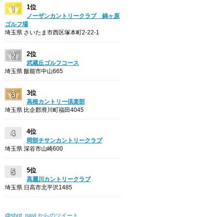
1位
ノーザンカントリークラブ 錦ヶ原
ゴルフ場
埼玉県 さいたま市西区塚本町2-22-1
2位
武蔵丘ゴルフコース
埼玉県 飯能市中山665
3位
高根カントリー倶楽部
埼玉県 比企郡滑川町福田4045
4位
岡部チサンカントリークラブ
埼玉県 深谷市山崎600
5位
高麗川カントリークラブ
埼玉県 日高市北平沢1485
@shot_navi からのツイート