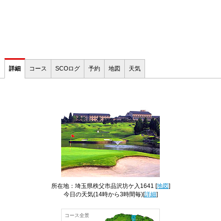
詳細
コース
SCOログ
予約
地図
天気
所在地：埼玉県秩父市品沢坊ケ入1641 [
地図
]
今日の天気
(14時から3時間毎)[
詳細
]
コース全景