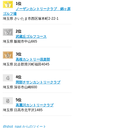
1位
ノーザンカントリークラブ 錦ヶ原
ゴルフ場
埼玉県 さいたま市西区塚本町2-22-1
2位
武蔵丘ゴルフコース
埼玉県 飯能市中山665
3位
高根カントリー倶楽部
埼玉県 比企郡滑川町福田4045
4位
岡部チサンカントリークラブ
埼玉県 深谷市山崎600
5位
高麗川カントリークラブ
埼玉県 日高市北平沢1485
@shot_navi からのツイート