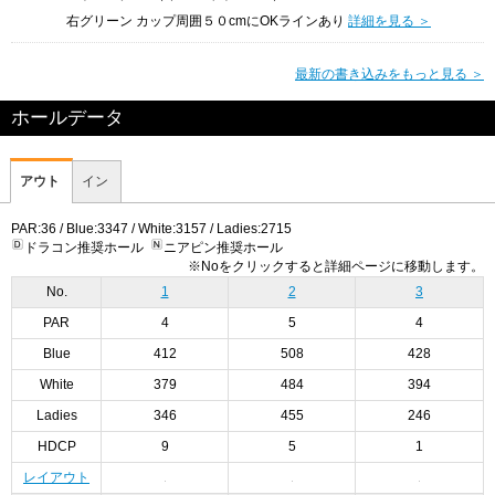
右グリーン カップ周囲５０cmにOKラインあり
詳細を見る ＞
最新の書き込みをもっと見る ＞
ホールデータ
アウト
イン
PAR:36 / Blue:3347 / White:3157 / Ladies:2715
ドラコン推奨ホール
ニアピン推奨ホール
※Noをクリックすると詳細ページに移動します。
No.
1
2
3
PAR
4
5
4
Blue
412
508
428
White
379
484
394
Ladies
346
455
246
HDCP
9
5
1
レイアウト