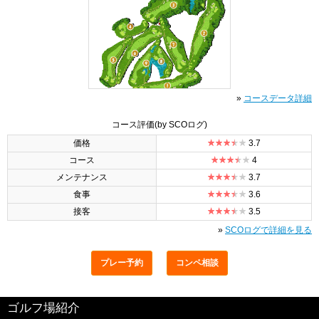
»
コースデータ詳細
コース評価
(by SCOログ)
価格
3.7
コース
4
メンテナンス
3.7
食事
3.6
接客
3.5
»
SCOログで詳細を見る
プレー予約
コンペ相談
ゴルフ場紹介