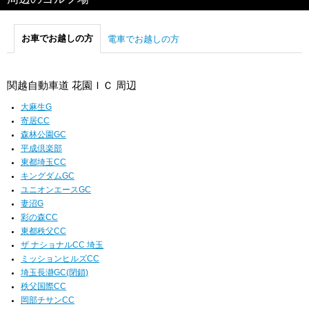
お車でお越しの方
電車でお越しの方
関越自動車道 花園ＩＣ 周辺
大麻生G
寄居CC
森林公園GC
平成倶楽部
東都埼玉CC
キングダムGC
ユニオンエースGC
妻沼G
彩の森CC
東都秩父CC
ザ ナショナルCC 埼玉
ミッションヒルズCC
埼玉長瀞GC(閉鎖)
秩父国際CC
岡部チサンCC