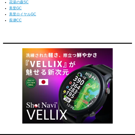
花湯の森SC
美里GC
美里ロイヤルGC
長瀞CC