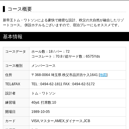
コース概要
新帝王トム・ワトソンによる豪快で緻密な設計、秩父の大自然が融合したリゾ
ートコース。 併設ホテルもございますので、宿泊プレーにもオススメです。
基本情報
コースデータ
ホール数：18 / パー：72
コースレート：70.8 / 総ヤード数：6575Yds
コース種別
メンバーコース
住所
〒368-0064 埼玉県 秩父市品沢坊ケ入1641 [
地図
]
TEL&FAX
TEL : 0494-62-1811 FAX : 0494-62-5172
設計者
トム・ワトソン
練習場
40yd. 打席数:10
開場日
1989-10-05
カード
VISA,マスター,AMEX,ダイナース,JCB