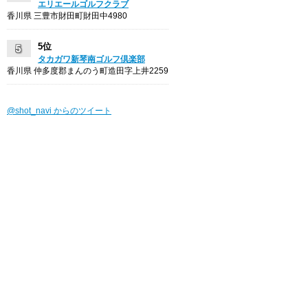
エリエールゴルフクラブ
香川県 三豊市財田町財田中4980
5位
タカガワ新琴南ゴルフ倶楽部
香川県 仲多度郡まんのう町造田字上井2259
@shot_navi からのツイート