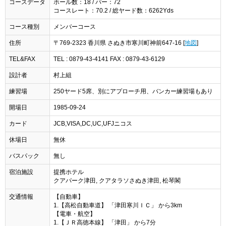
コースデータ
ホール数：18 / パー：72
コースレート：70.2 / 総ヤード数：6262Yds
コース種別
メンバーコース
住所
〒769-2323 香川県 さぬき市寒川町神前647-16 [
地図
]
TEL&FAX
TEL : 0879-43-4141 FAX : 0879-43-6129
設計者
村上組
練習場
250ヤード5席、別にアプローチ用、バンカー練習場もあり
開場日
1985-09-24
カード
JCB,VISA,DC,UC,UFJニコス
休場日
無休
バスパック
無し
宿泊施設
提携ホテル
クアパーク津田, クアタラソさぬき津田, 松琴閣
交通情報
【自動車】
1.【高松自動車道】 「津田寒川ＩＣ」 から3km
【電車・航空】
1.【ＪＲ高徳本線】 「津田」 から7分