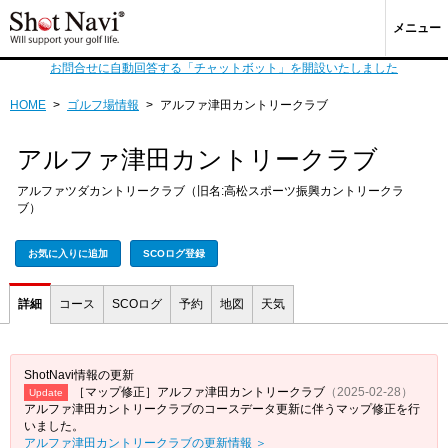
メニュー
お問合せに自動回答する「チャットボット」を開設いたしました
HOME
>
ゴルフ場情報
>
アルファ津田カントリークラブ
アルファ津田カントリークラブ
アルファツダカントリークラブ（旧名:高松スポーツ振興カントリークラ
ブ）
お気に入りに追加
SCOログ登録
詳細
コース
SCOログ
予約
地図
天気
ShotNavi情報の更新
［マップ修正］アルファ津田カントリークラブ
（2025-02-28）
Update
アルファ津田カントリークラブのコースデータ更新に伴うマップ修正を行
いました。
アルファ津田カントリークラブの更新情報 ＞