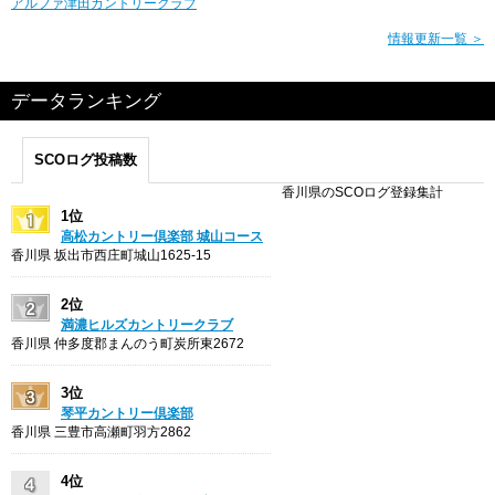
アルファ津田カントリークラブ
情報更新一覧 ＞
データランキング
SCOログ投稿数
香川県のSCOログ登録集計
1位
高松カントリー倶楽部 城山コース
香川県 坂出市西庄町城山1625-15
2位
満濃ヒルズカントリークラブ
香川県 仲多度郡まんのう町炭所東2672
3位
琴平カントリー倶楽部
香川県 三豊市高瀬町羽方2862
4位