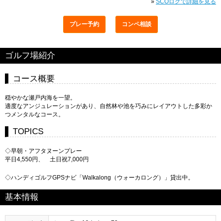
»
SCOログで詳細を見る
プレー予約
コンペ相談
ゴルフ場紹介
コース概要
穏やかな瀬戸内海を一望。
適度なアンジュレーションがあり、自然林や池を巧みにレイアウトした多彩か
つメンタルなコース。
TOPICS
◇早朝・アフタヌーンプレー
平日4,550円、 土日祝7,000円
◇ハンディゴルフGPSナビ「Walkalong（ウォーカロング）」貸出中。
基本情報