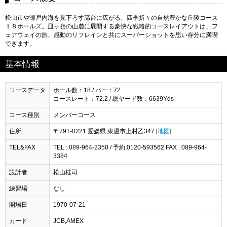
松山市や瀬戸内海を見下ろす高台に広がる、四季折々の自然豊かな丘陵コース
１８ホールズ。皿ヶ嶺の山麓に展開する豪快な戦略的コースレイアウトは、フ
ェアウェイの旅、感動のリフレインと共にスーパーショットを思い存分に満喫
できます。
基本情報
コースデータ
ホール数：18 / パー：72
コースレート：72.2 / 総ヤード数：6639Yds
コース種別
メンバーコース
住所
〒791-0221 愛媛県 東温市上村乙347 [
地図
]
TEL&FAX
TEL : 089-964-2350 / 予約:0120-593562 FAX : 089-964-
3384
設計者
松山桂司
練習場
なし
開場日
1970-07-21
カード
JCB,AMEX