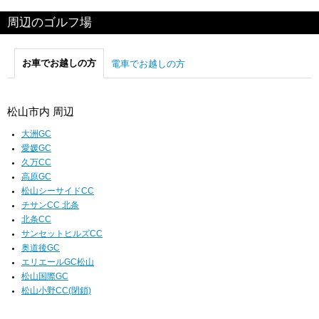
周辺のゴルフ場
お車でお越しの方
電車でお越しの方
松山市内 周辺
大洲GC
愛媛GC
久万CC
高原GC
松山シーサイドCC
チサンCC 北条
北条CC
サンセットヒルズCC
奥道後GC
エリエールGC松山
松山国際GC
松山小野CC(閉鎖)