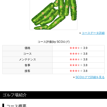
»
コースデータ詳細
コース評価
(by SCOログ)
価格
3.9
コース
3.8
メンテナンス
3.8
食事
3.8
接客
3.8
»
SCOログで詳細を見る
ゴルフ場紹介
コース概要