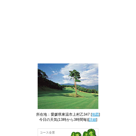
所在地：愛媛県東温市上村乙347 [
地図
]
今日の天気
(13時から3時間毎)[
詳細
]
コース全景