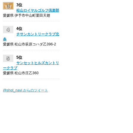
3位
松山ロイヤルゴルフ倶楽部
愛媛県 伊予市中山町栗田天翅
4位
チサンカントリークラブ北
条
愛媛県 松山市萩原コハダ乙396-2
5位
サンセットヒルズカントリ
ークラブ
愛媛県 松山市庄乙360
@shot_navi からのツイート