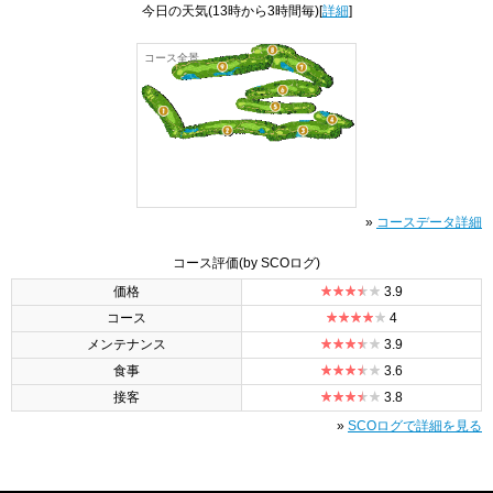
今日の天気
(13時から3時間毎)[
詳細
]
コース全景
»
コースデータ詳細
コース評価
(by SCOログ)
価格
3.9
コース
4
メンテナンス
3.9
食事
3.6
接客
3.8
»
SCOログで詳細を見る