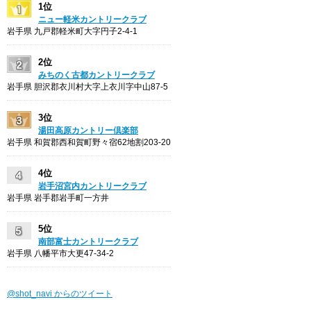
1位
ニュー軽米カントリークラブ
岩手県 九戸郡軽米町大字円子2-4-1
2位
みちのく古都カントリークラブ
岩手県 胆沢郡衣川村大字上衣川字中山87-5
3位
湯田高原カントリー倶楽部
岩手県 和賀郡西和賀町野々宿62地割203-20
4位
岩手沼宮内カントリークラブ
岩手県 岩手郡岩手町一方井
5位
南部富士カントリークラブ
岩手県 八幡平市大更47-34-2
@shot_navi からのツイート