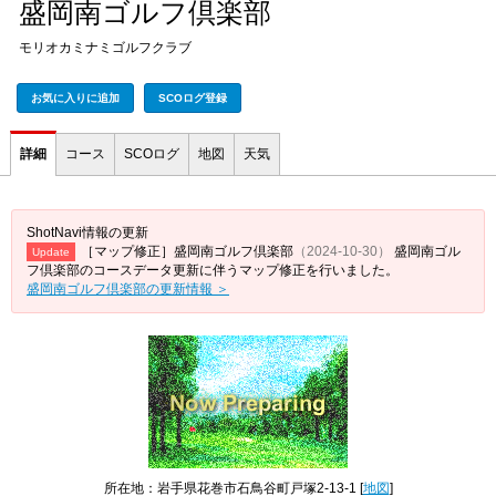
盛岡南ゴルフ倶楽部
モリオカミナミゴルフクラブ
お気に入りに追加
SCOログ登録
詳細
コース
SCOログ
地図
天気
ShotNavi情報の更新
［マップ修正］盛岡南ゴルフ倶楽部
（2024-10-30）
盛岡南ゴル
Update
フ倶楽部のコースデータ更新に伴うマップ修正を行いました。
盛岡南ゴルフ倶楽部の更新情報 ＞
所在地：岩手県花巻市石鳥谷町戸塚2-13-1 [
地図
]