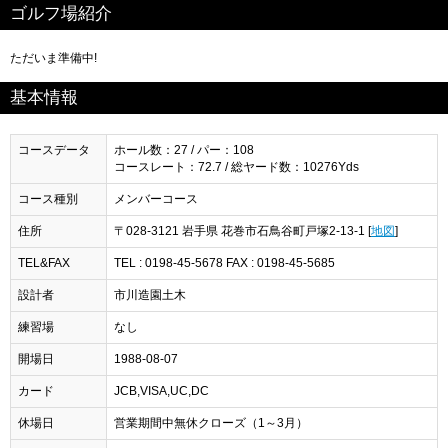
ゴルフ場紹介
ただいま準備中!
基本情報
コースデータ
ホール数：27 / パー：108
コースレート：72.7 / 総ヤード数：10276Yds
コース種別
メンバーコース
住所
〒028-3121 岩手県 花巻市石鳥谷町戸塚2-13-1 [
地図
]
TEL&FAX
TEL : 0198-45-5678 FAX : 0198-45-5685
設計者
市川造園土木
練習場
なし
開場日
1988-08-07
カード
JCB,VISA,UC,DC
休場日
営業期間中無休クローズ（1～3月）