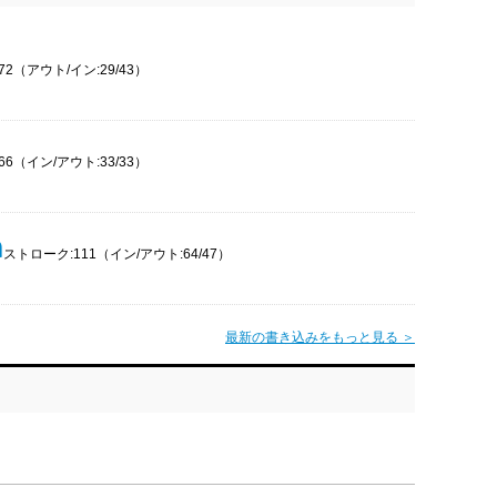
2（アウト/イン:29/43）
6（イン/アウト:33/33）
ストローク:111（イン/アウト:64/47）
最新の書き込みをもっと見る ＞