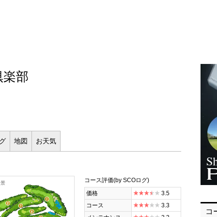
倶楽部
ログ
地図
お
天気
コース評価
(by SCOログ)
全景
価格
3.5
コース
3.3
コ