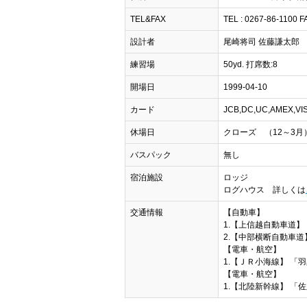
TEL&FAX
TEL : 0267-86-1100 F
設計者
尾崎将司 佐藤謙太郎
練習場
50yd. 打席数:8
開場日
1999-04-10
カード
JCB,DC,UC,AMEX,
休場日
クローズ （12～3月
バスパック
無し
宿泊施設
ロッジ
ログハウス 詳しくは
交通情報
【自動車】
1.【上信越自動車道】 
2.【中部横断自動車道】
【電車・航空】
1.【ＪＲ小海線】 「羽
【電車・航空】
1.【北陸新幹線】 「佐