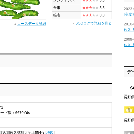
メンテナンス
3.3
食事
3.3
2023-
[高度
接客
3.3
»
SCOログで詳細を見る
»
コースデータ詳細
2010-
佐久
2009-
佐久
デ
S
長野県
72
ヤード数：6670Yds
長野県
南佐久郡佐久穂町大字上884-3 [
地図
]