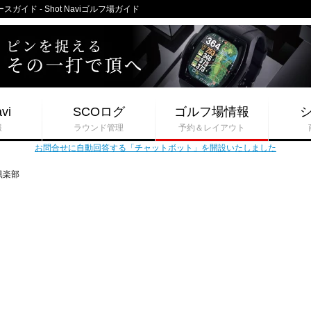
イド - Shot Naviゴルフ場ガイド
vi
SCOログ
ゴルフ場情報
報
ラウンド管理
予約＆レイアウト
お問合せに自動回答する「チャットボット」を開設いたしました
倶楽部