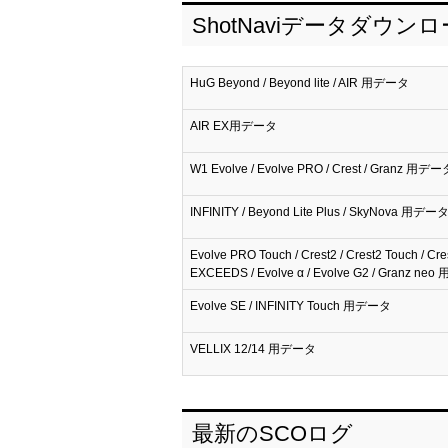
ShotNaviデータダウン
HuG Beyond / Beyond lite / AIR 用データ
AIR EX用データ
W1 Evolve / Evolve PRO / Crest / Granz 用デー
INFINITY / Beyond Lite Plus / SkyNova 用デー
Evolve PRO Touch / Crest2 / Crest2 Touch / Cre
EXCEEDS / Evolve α / Evolve G2 / Granz n
Evolve SE / INFINITY Touch 用データ
VELLIX 12/14 用データ
最新のSCOログ