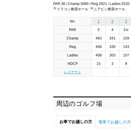
PAR:36 / Champ:3080 / Reg:2921 / Ladies:2520
ドラコン推奨ホール
ニアピン推奨ホール
No.
1
2
3
PAR
5
4
3
Champ
483
341
159
Reg
468
330
143
Ladies
408
303
107
HDCP
15
3
9
レイアウト
周辺のゴルフ場
お車でお越しの方
電車でお越しの方