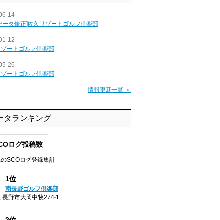
06-14
データ修正]佐久リゾートゴルフ倶楽部
01-12
リゾートゴルフ倶楽部
05-26
リゾートゴルフ倶楽部
情報更新一覧 ＞
ータランキング
COログ投稿数
のSCOログ登録集計
1位
南長野ゴルフ倶楽部
 長野市大岡中牧274-1
2位