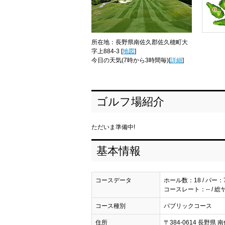
所在地：長野県南佐久郡佐久穂町大
字上884-3 [
地図
]
今日の天気
(7時から3時間毎)[
詳細
]
ゴルフ場紹介
ただいま準備中!
基本情報
コースデータ
ホール数：18 / パー：
コースレート：-- / 総
コース種別
パブリックコース
住所
〒384-0614 長野県 