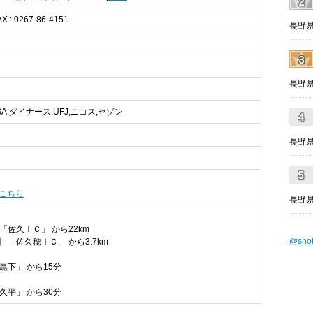
AX : 0267-86-4151
長野県
長野県
VISA,ダイナース,UFJ,ニコス,セゾン
）
長野
こちら
長野県
「佐久ＩＣ」 から22km
@sho
 「佐久穂ＩＣ」 から3.7km
黒下」 から15分
久平」 から30分