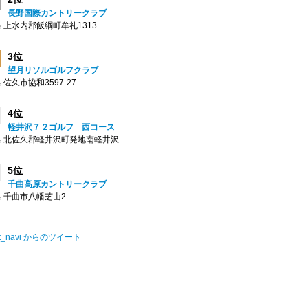
長野国際カントリークラブ
 上水内郡飯綱町牟礼1313
3位
望月リソルゴルフクラブ
 佐久市協和3597-27
4位
軽井沢７２ゴルフ 西コース
県 北佐久郡軽井沢町発地南軽井沢
5位
千曲高原カントリークラブ
 千曲市八幡芝山2
t_navi からのツイート