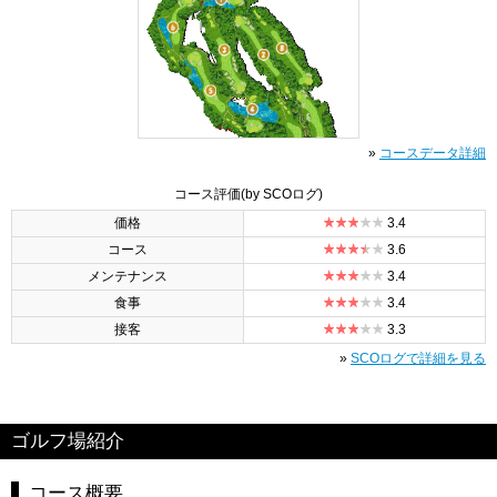
»
コースデータ詳細
コース評価
(by SCOログ)
価格
3.4
コース
3.6
メンテナンス
3.4
食事
3.4
接客
3.3
»
SCOログで詳細を見る
ゴルフ場紹介
コース概要