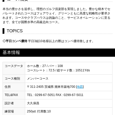
本当の豊かさを追求し、理想のゴルフ倶楽部を実現しました。豊かな樹木でセ
パレートされたコースはフェアウェイ、グリーンともに高度な戦略性が要求さ
れます。コースやクラブハウスは勿論のこと、サービスオペレーションに至る
まで、全てが国際水準の高級志向コース。
TOPICS
◇平日コンペ優待
平日3組10名様以上の際はコンペ優待致します。
基本情報
コースデータ
ホール数：27 / パー：108
コースレート：72.5 / 総ヤード数：10511Yds
コース種別
メンバーコース
住所
〒311-2405 茨城県 潮来市築地700 [
地図
]
TEL&FAX
TEL : 0299-67-5051 FAX : 0299-67-5011
設計者
大久保昌
練習場
250yd. 打席数:10