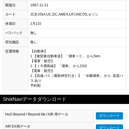
開場日
1987-11-21
カード
JCB,VISA,UC,DC,AMEX,UFJ,NICOS,セゾン
休場日
1月1日
バスパック
無し
宿泊施設
無し
交通情報
【自動車】
1.【東関東自動車道】 「潮来ＩＣ」 から5km
【電車・航空】
1.【ＪＲ鹿島線】 「潮来」 から10分
【電車・航空】
1.【高速バス（鹿島神宮行き）】 「水郷潮来」 から 送迎バ
ス:あり
予約制
ShotNaviデータダウンロード
HuG Beyond / Beyond lite / AIR 用データ
ダウンロード
AIR EX用データ
ダウンロード