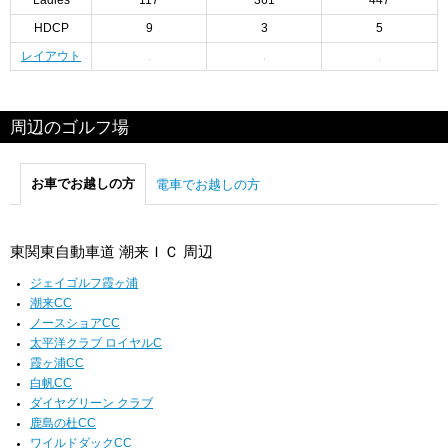
Ladies
117
361
447
HDCP
9
3
5
レイアウト
周辺のゴルフ場
お車でお越しの方
電車でお越しの方
東関東自動車道 潮来ＩＣ 周辺
ジェイゴルフ霞ヶ浦
潮来CC
ノースショアCC
太平洋クラブ ロイヤルC
霞ヶ浦CC
白帆CC
ダイヤグリーン クラブ
鹿島の杜CC
ワイルドダックCC