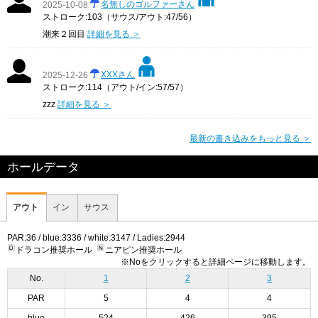
名無しのゴルファーさん
2025-10-08
ストローク:103（サウス/アウト:47/56）
潮来２回目
詳細を見る ＞
XXXさん
2025-12-26
ストローク:114（アウト/イン:57/57）
zzz
詳細を見る ＞
最新の書き込みをもっと見る ＞
ホールデータ
アウト
イン
サウス
PAR:36 / blue:3336 / white:3147 / Ladies:2944
ドラコン推奨ホール
ニアピン推奨ホール
※Noをクリックすると詳細ページに移動します。
No.
1
2
3
PAR
5
4
4