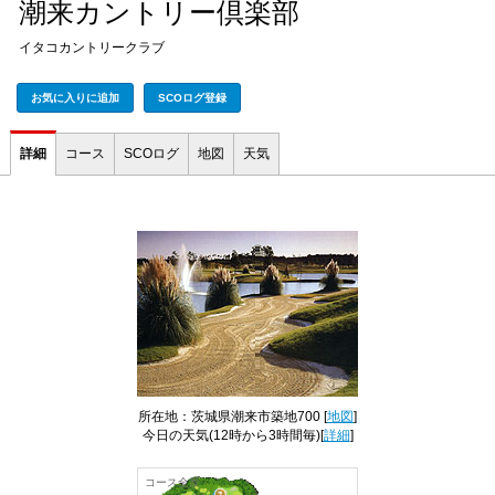
潮来カントリー倶楽部
イタコカントリークラブ
お気に入りに追加
SCOログ登録
詳細
コース
SCOログ
地図
天気
所在地：茨城県潮来市築地700 [
地図
]
今日の天気
(12時から3時間毎)[
詳細
]
コース全景