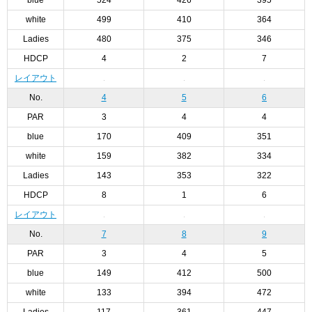
blue
524
426
395
white
499
410
364
Ladies
480
375
346
HDCP
4
2
7
レイアウト
No.
4
5
6
PAR
3
4
4
blue
170
409
351
white
159
382
334
Ladies
143
353
322
HDCP
8
1
6
レイアウト
No.
7
8
9
PAR
3
4
5
blue
149
412
500
white
133
394
472