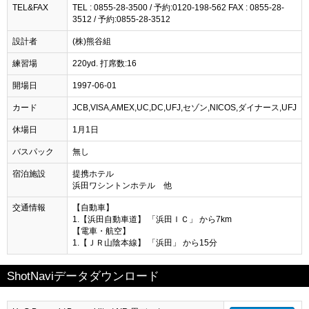
TEL&FAX
TEL : 0855-28-3500 / 予約:0120-198-562 FAX : 0855-28-
3512 / 予約:0855-28-3512
設計者
(株)熊谷組
練習場
220yd. 打席数:16
開場日
1997-06-01
カード
JCB,VISA,AMEX,UC,DC,UFJ,セゾン,NICOS,ダイナース,UFJ
休場日
1月1日
バスパック
無し
宿泊施設
提携ホテル
浜田ワシントンホテル 他
交通情報
【自動車】
1.【浜田自動車道】 「浜田ＩＣ」 から7km
【電車・航空】
1.【ＪＲ山陰本線】 「浜田」 から15分
ShotNaviデータダウンロード