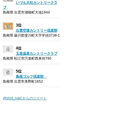
いづも大社カントリークラ
ブ
島根県 出雲市湖陵町大池1944
3位
出雲空港カントリー倶楽部
島根県 簸川郡斐川町大字学頭3738-1
4位
玉造温泉カントリークラブ
島根県 松江市宍道町西来待790
5位
島根ゴルフ倶楽部
島根県 出雲市美野町1652
@shot_navi からのツイート