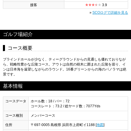
接客
3.9
»
SCOログで詳細を見る
ゴルフ場紹介
コース概要
ブラインドホールが少なく、ティーグラウンドからの見通しも優れておりなが
ら、戦略性豊かな丘陵コース。アウトは自然の樹木に囲まれた丘陵を巡り、イ
ンは日本海を遠望しながらのラウンド。16番グリーンからの海のパノラマは絶
景です。
基本情報
コースデータ
ホール数：18 / パー：72
コースレート：73.2 / 総ヤード数：7077Yds
コース種別
メンバーコース
住所
〒697-0005 島根県 浜田市上府町イ1188 [
地図
]