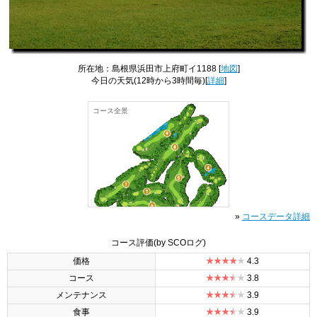
所在地：島根県浜田市上府町イ1188 [
地図
]
今日の天気
(12時から3時間毎)[
詳細
]
コース全景
»
コースデータ詳細
コース評価
(by SCOログ)
価格
4.3
コース
3.8
メンテナンス
3.9
食事
3.9