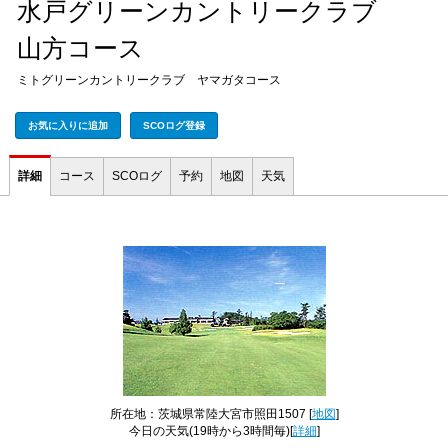
水戸グリーンカントリークラブ
山方コース
ミトグリーンカントリークラブ ヤマガタコース
お気に入りに追加
SCOログ登録
詳細
コース
SCOログ
予約
地図
天気
所在地：茨城県常陸大宮市照田1507 [
地図
]
今日の天気
(19時から3時間毎)[
詳細
]