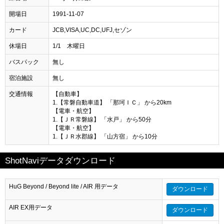
開場日
1991-11-07
カード
JCB,VISA,UC,DC,UFJ,セゾン
休場日
1/1 木曜日
バスパック
無し
宿泊施設
無し
交通情報
【自動車】
1.【常磐自動車道】 「那珂ＩＣ」 から20km
【電車・航空】
1.【ＪＲ常磐線】 「水戸」 から50分
【電車・航空】
1.【ＪＲ水郡線】 「山方宿」 から10分
ShotNaviデータダウンロード
HuG Beyond / Beyond lite / AIR 用データ
ダウンロード
AIR EX用データ
ダウンロード