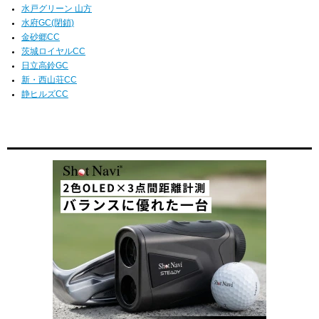
水戸グリーン 山方
水府GC(閉鎖)
金砂郷CC
茨城ロイヤルCC
日立高鈴GC
新・西山荘CC
静ヒルズCC