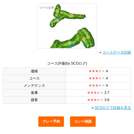
コース全景
»
コースデータ詳細
コース評価
(by SCOログ)
価格
4
コース
4
メンテナンス
4
食事
3.7
接客
3.6
»
SCOログで詳細を見る
プレー予約
コンペ相談