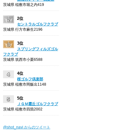
茨城県 稲敷市堀之内419
2位
セントラルゴルフクラブ
茨城県 行方市麻生2196
3位
スプリングフィルズゴル
フクラブ
茨城県 筑西市小栗6588
4位
桜ゴルフ倶楽部
茨城県 稲敷市岡飯出1148
5位
ＪＧＭ霞丘ゴルフクラブ
茨城県 稲敷市四箇2002
@shot_navi からのツイート