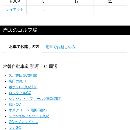
HDCP
5
17
11
レイアウト
周辺のゴルフ場
お車でお越しの方
電車でお越しの方
常磐自動車道 那珂ＩＣ 周辺
スパ袋田GC(閉鎖)
袋田の滝CC
ボボスCC久慈川C
ロックヒルGC
シンセント・フィールズGC(閉鎖)
那珂CC
水戸グリーン 照田(閉鎖)
スパ&ゴルフリゾート久慈
GCセブンレイクス
マナGC