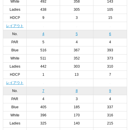
White
492
358
143
Ladies
438
305
105
HDCP
9
3
15
レイアウト
No.
4
5
6
PAR
5
4
4
Blue
516
367
393
White
511
352
373
Ladies
442
303
310
HDCP
1
13
7
レイアウト
No.
7
8
9
PAR
4
3
4
Blue
405
185
337
White
396
170
316
Ladies
325
140
215