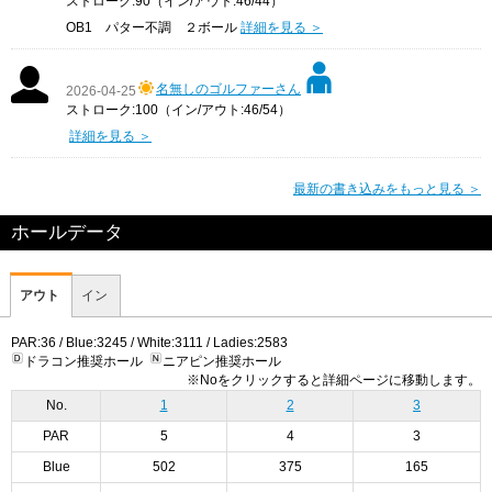
ストローク:90（イン/アウト:46/44）
OB1 パター不調 ２ボール
詳細を見る ＞
名無しのゴルファーさん
2026-04-25
ストローク:100（イン/アウト:46/54）
詳細を見る ＞
最新の書き込みをもっと見る ＞
ホールデータ
アウト
イン
PAR:36 / Blue:3245 / White:3111 / Ladies:2583
ドラコン推奨ホール
ニアピン推奨ホール
※Noをクリックすると詳細ページに移動します。
No.
1
2
3
PAR
5
4
3
Blue
502
375
165