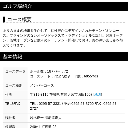
ゴルフ場紹介
コース概要
ありのままの地形を生かして、個性豊かにデザインされたチャンピオンコー
ス。ブラインドのないオーソドックスでトラディショナルな設計。関東オープ
ン、茨城オープンなど数々のトーナメント開催しており、奥の深い楽しみを与
えてくれます。
基本情報
コースデータ
ホール数：18 / パー：72
コースレート：72.2 / 総ヤード数：6955Yds
コース種別
メンバーコース
住所
〒319-3115 茨城県 常陸大宮市照田1507 [
地図
]
TEL&FAX
TEL : 0295-57-3331 / 予約:0295-57-3700 FAX : 0295-57-
2727
設計者
鈴木正一 海老原寿人
練習場
240yd. 打席数:28