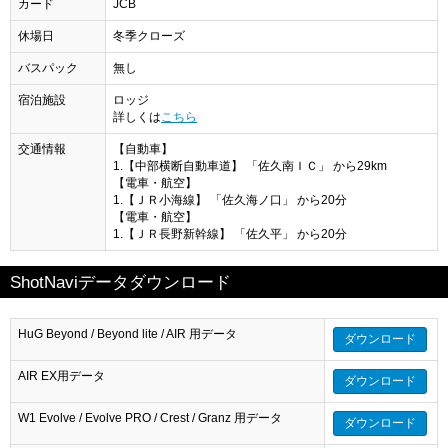
カード
JCB
休場日
冬季クローズ
バスパック
無し
宿泊施設
ロッジ
詳しくは
こちら
交通情報
【自動車】
1.【中部横断自動車道】 「佐久南ＩＣ」 から29km
【電車・航空】
1.【ＪＲ小海線】 「佐久海ノ口」 から20分
【電車・航空】
1.【ＪＲ長野新幹線】 「佐久平」 から20分
ShotNaviデータダウンロード
HuG Beyond / Beyond lite / AIR 用データ
ダウンロード
AIR EX用データ
ダウンロード
W1 Evolve / Evolve PRO / Crest / Granz 用データ
ダウンロード