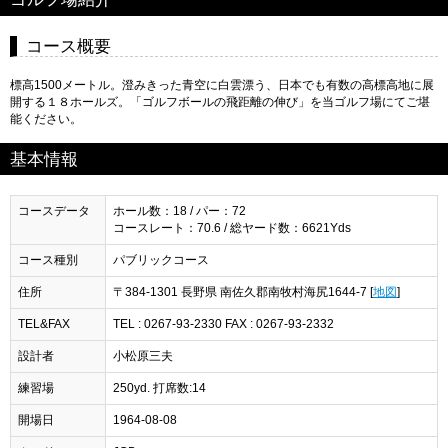
コース概要
標高1500メートル。澄みきった青空に白雲漂う、日本でも有数の高標高地に展
開する１８ホールズ。「ゴルフボールの飛距離の伸び」を当ゴルフ場にてご堪
能ください。
基本情報
コースデータ
ホール数：18 / パー：72
コースレート：70.6 / 総ヤード数：6621Yds
コース種別
パブリックコース
住所
〒384-1301 長野県 南佐久郡南牧村海尻1644-7 [
地図
]
TEL&FAX
TEL : 0267-93-2330 FAX : 0267-93-2332
設計者
小松原三夫
練習場
250yd. 打席数:14
開場日
1964-08-08