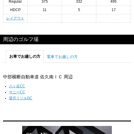
Regular
375
332
495
HDCP
11
5
17
レイアウト
周辺のゴルフ場
お車でお越しの方
電車でお越しの方
中部横断自動車道 佐久南ＩＣ 周辺
八ヶ岳CC
サニーCC
望月リソルGC