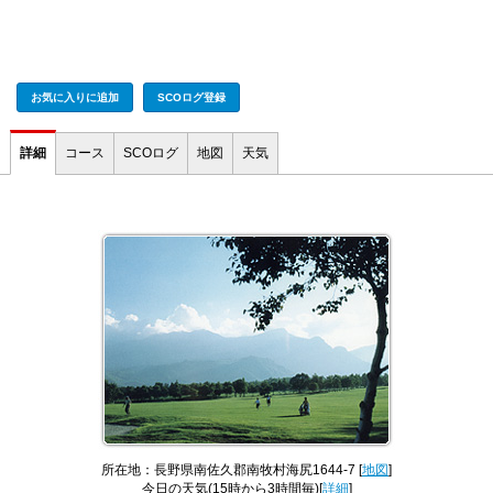
お気に入りに追加
SCOログ登録
詳細
コース
SCOログ
地図
天気
所在地：長野県南佐久郡南牧村海尻1644-7 [
地図
]
今日の天気
(15時から3時間毎)[
詳細
]