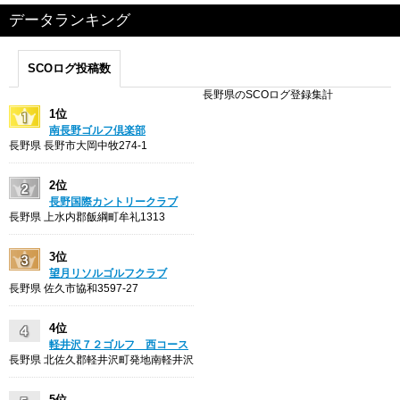
データランキング
SCOログ投稿数
長野県のSCOログ登録集計
1位
南長野ゴルフ倶楽部
長野県 長野市大岡中牧274-1
2位
長野国際カントリークラブ
長野県 上水内郡飯綱町牟礼1313
3位
望月リソルゴルフクラブ
長野県 佐久市協和3597-27
4位
軽井沢７２ゴルフ 西コース
長野県 北佐久郡軽井沢町発地南軽井沢
5位