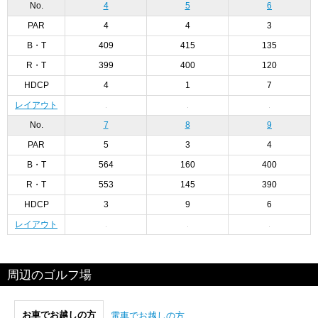
No.
4
5
6
PAR
4
4
3
B・T
409
415
135
R・T
399
400
120
HDCP
4
1
7
レイアウト
No.
7
8
9
PAR
5
3
4
B・T
564
160
400
R・T
553
145
390
HDCP
3
9
6
レイアウト
周辺のゴルフ場
お車でお越しの方
電車でお越しの方