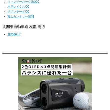
ウィンザーパークG&CC
水戸レイクスCC
サザンヤードCC
富士カントリー笠間
北関東自動車道 友部 周辺
笠間桜CC