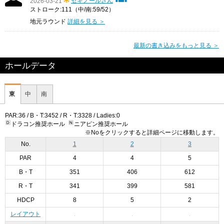
セギノールさん
2026-03-21
ストローク:111（中/南:59/52）
地元ラウンド
詳細を見る ＞
最新の書き込みをもっと見る ＞
ホールデータ
東
中
南
PAR:36 / B・T:3452 / R・T:3328 / Ladies:0
ドラコン推奨ホール
ニアピン推奨ホール
※Noをクリックすると詳細ページに移動します。
No.
1
2
3
PAR
4
4
5
B・T
351
406
612
R・T
341
399
581
HDCP
8
5
2
レイアウト