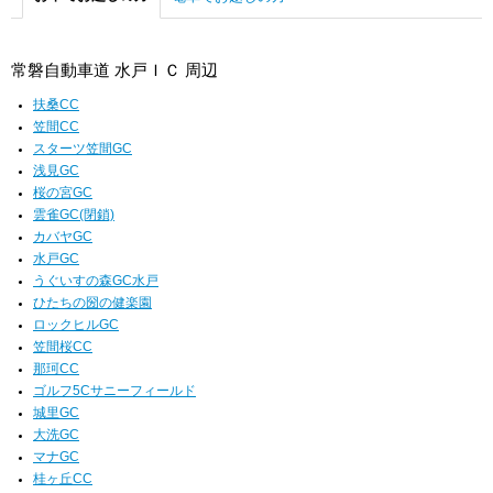
常磐自動車道 水戸ＩＣ 周辺
扶桑CC
笠間CC
スターツ笠間GC
浅見GC
桜の宮GC
雲雀GC(閉鎖)
カバヤGC
水戸GC
うぐいすの森GC水戸
ひたちの圀の健楽園
ロックヒルGC
笠間桜CC
那珂CC
ゴルフ5Cサニーフィールド
城里GC
大洗GC
マナGC
桂ヶ丘CC