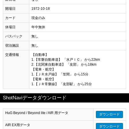
開場日
1972-10-18
カード
現金のみ
休場日
年中無休
バスパック
無し
宿泊施設
無し
交通情報
【自動車】
1.【常磐自動車道】 「水戸ＩＣ」 から22km
2.【北関東自動車道】 「友部」 から18km
【電車・航空】
1.【ＪＲ水戸線】 「笠間」 から15分
【電車・航空】
1.【ＪＲ常磐線】 「友部駅」 から25分
ShotNaviデータダウンロード
HuG Beyond / Beyond lite / AIR 用データ
ダウンロード
AIR EX用データ
ダウンロード