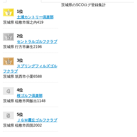
茨城県のSCOログ登録集計
1位
土浦カントリー倶楽部
茨城県 稲敷市堀之内419
2位
セントラルゴルフクラブ
茨城県 行方市麻生2196
3位
スプリングフィルズゴル
フクラブ
茨城県 筑西市小栗6588
4位
桜ゴルフ倶楽部
茨城県 稲敷市岡飯出1148
5位
ＪＧＭ霞丘ゴルフクラブ
茨城県 稲敷市四箇2002