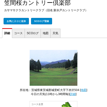
笠間桜カントリー倶楽部
カサマサクラカントリークラブ（旧名:新水戸カントリークラブ）
お気に入りに追加
SCOログ登録
詳細
コース
SCOログ
地図
天気
所在地：茨城県東茨城郡城里町大字下赤沢504 [
地図
]
今日の天気
(11時から3時間毎)[
詳細
]
コース全景