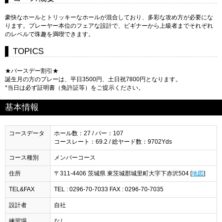
豪快なホールとトリッキーなホールが混合しており、多彩な攻め方が必要にな
ります。プレーヤー本位のフェアな設計で、ビギナーから上級者までそれぞれ
のレベルで珠趣を満喫できます。
TOPICS
★バースデー割引★
誕生月の方のプレーは、平日3500円、土日祝7800円となります。
*当日は必ず証明書（免許証等）をご提示ください。
基本情報
コースデータ
ホール数：27 / パー：107
コースレート：69.2 / 総ヤード数：9702Yds
コース種別
メンバーコース
住所
〒311-4406 茨城県 東茨城郡城里町大字下赤沢504 [
地図
]
TEL&FAX
TEL : 0296-70-7033 FAX : 0296-70-7035
設計者
自社
練習場
なし