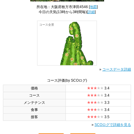
所在地：大阪府枚方市津田4546 [
地図
]
今日の天気
(13時から3時間毎)[
詳細
]
コース全景
»
コースデータ詳細
コース評価
(by SCOログ)
価格
3.4
コース
3.4
メンテナンス
3.3
食事
3.4
接客
3.5
»
SCOログで詳細を見る