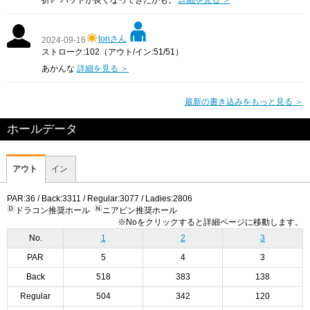
折🦴 パットが良くなってきたかも。
詳細を見る ＞
tonさん
2024-09-16
ストローク:102（アウト/イン:51/51）
あかんな
詳細を見る ＞
最新の書き込みをもっと見る ＞
ホールデータ
アウト
イン
PAR:36 / Back:3311 / Regular:3077 / Ladies:2806
ドラコン推奨ホール
ニアピン推奨ホール
※Noをクリックすると詳細ページに移動します。
No.
1
2
3
PAR
5
4
3
Back
518
383
138
Regular
504
342
120