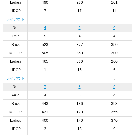
Ladies
490
280
101
HDCP
7
17
11
レイアウト
No.
4
5
6
PAR
5
4
4
Back
523
377
350
Regular
505
350
300
Ladies
465
330
260
HDCP
1
15
5
レイアウト
No.
7
8
9
PAR
4
3
4
Back
443
186
393
Regular
431
170
355
Ladies
400
140
340
HDCP
3
13
9