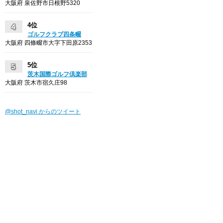
大阪府 泉佐野市日根野5320
4位
ゴルフクラブ四条畷
大阪府 四條畷市大字下田原2353
5位
茨木国際ゴルフ倶楽部
大阪府 茨木市宿久庄98
@shot_navi からのツイート