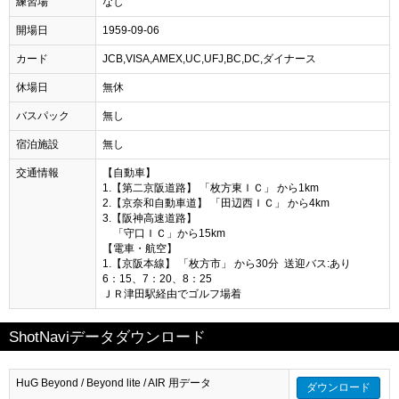
練習場
なし
開場日
1959-09-06
カード
JCB,VISA,AMEX,UC,UFJ,BC,DC,ダイナース
休場日
無休
バスパック
無し
宿泊施設
無し
交通情報
【自動車】
1.【第二京阪道路】 「枚方東ＩＣ」 から1km
2.【京奈和自動車道】 「田辺西ＩＣ」 から4km
3.【阪神高速道路】
「守口ＩＣ」から15km
【電車・航空】
1.【京阪本線】 「枚方市」 から30分 送迎バス:あり
6：15、7：20、8：25
ＪＲ津田駅経由でゴルフ場着
ShotNaviデータダウンロード
HuG Beyond / Beyond lite / AIR 用データ
ダウンロード