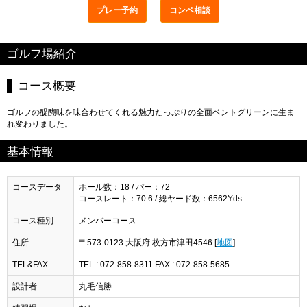
プレー予約
コンペ相談
ゴルフ場紹介
コース概要
ゴルフの醍醐味を味合わせてくれる魅力たっぷりの全面ベントグリーンに生ま
れ変わりました。
基本情報
コースデータ
ホール数：18 / パー：72
コースレート：70.6 / 総ヤード数：6562Yds
コース種別
メンバーコース
住所
〒573-0123 大阪府 枚方市津田4546 [
地図
]
TEL&FAX
TEL : 072-858-8311 FAX : 072-858-5685
設計者
丸毛信勝