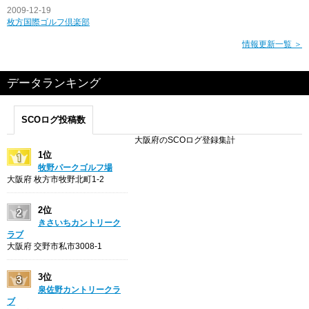
2009-12-19
枚方国際ゴルフ倶楽部
情報更新一覧 ＞
データランキング
SCOログ投稿数
大阪府のSCOログ登録集計
1位
牧野パークゴルフ場
大阪府 枚方市牧野北町1-2
2位
きさいちカントリーク
ラブ
大阪府 交野市私市3008-1
3位
泉佐野カントリークラ
ブ