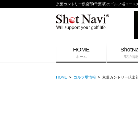
京葉カントリー倶楽部(千葉県)のゴルフ場コースガイド 
HOME
ShotNa
ホーム
製品情
HOME
>
ゴルフ場情報
>
京葉カントリー倶楽