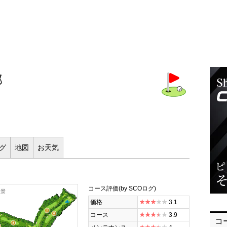
部
ログ
地図
お
天気
コース評価
(by SCOログ)
全景
価格
3.1
コース
3.9
コ