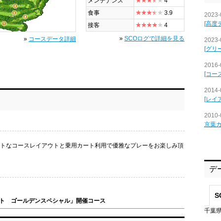
メンテナンス
4
食事
3.9
2023-
[高度
接客
4
»
SCOログで詳細を見る
»
コースデータ詳細
2023-
[グリ
2016-
[コー
2014-
[レイ
2010-
京葉
ットなコースレイアウトと乗用カート利用で優雅なプレーをお楽しみ頂
デ
S
ト ゴールデンスペシャル」開催コース
千葉県