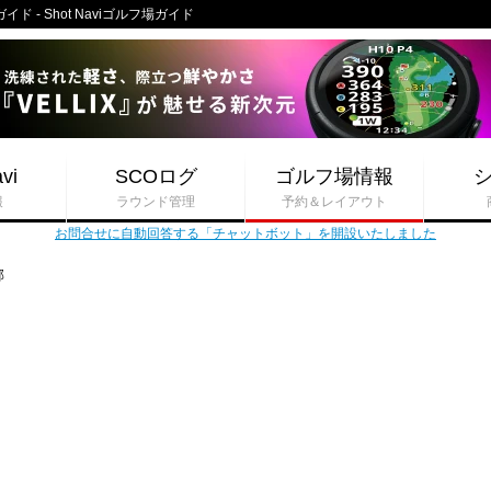
- Shot Naviゴルフ場ガイド
vi
SCOログ
ゴルフ場情報
報
ラウンド管理
予約＆レイアウト
お問合せに自動回答する「チャットボット」を開設いたしました
部