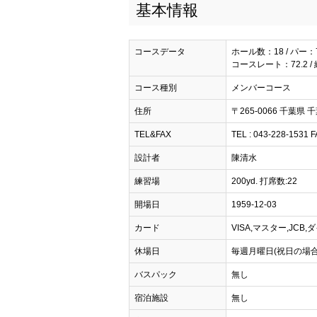
基本情報
コースデータ
ホール数：18 / パー：
コースレート：72.2 /
コース種別
メンバーコース
住所
〒265-0066 千葉県
TEL&FAX
TEL : 043-228-1531 F
設計者
陳清水
練習場
200yd. 打席数:22
開場日
1959-12-03
カード
VISA,マスター,JCB
休場日
毎週月曜日(祝日の場合は
バスパック
無し
宿泊施設
無し