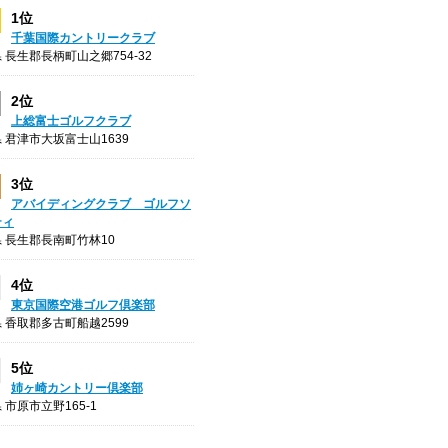
1位
千葉国際カントリークラブ
 長生郡長柄町山之郷754-32
2位
上総富士ゴルフクラブ
 君津市大坂富士山1639
3位
アバイディングクラブ ゴルフソ
ティ
 長生郡長南町竹林10
4位
東京国際空港ゴルフ倶楽部
 香取郡多古町船越2599
5位
姉ヶ崎カントリー倶楽部
 市原市立野165-1