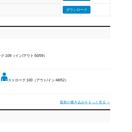
ダウンロード
:109（イン/アウト:50/59）
ストローク:100（アウト/イン:48/52）
最新の書き込みをもっと見る ＞