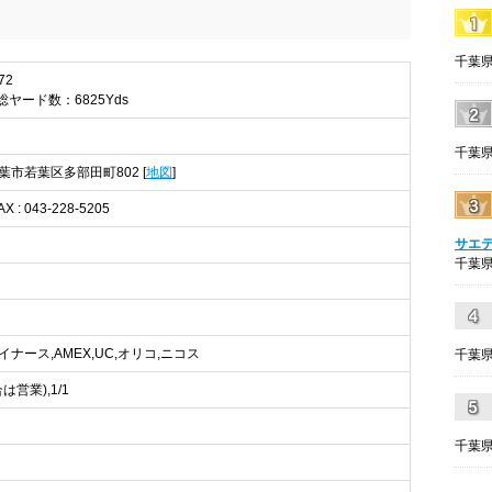
千葉県
72
 総ヤード数：6825Yds
千葉県
 千葉市若葉区多部田町802 [
地図
]
AX : 043-228-5205
サエ
千葉県
,ダイナース,AMEX,UC,オリコ,ニコス
千葉県
営業),1/1
千葉県