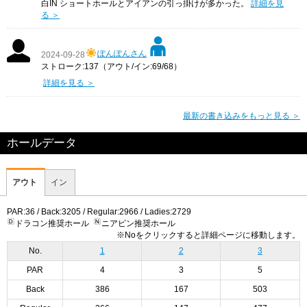
白IN ショートホールとアイアンの引っ掛けが多かった。
詳細を見
る ＞
ぽんぽんさん
2024-09-28
ストローク:137（アウト/イン:69/68）
詳細を見る ＞
最新の書き込みをもっと見る ＞
ホールデータ
アウト
イン
PAR:36 / Back:3205 / Regular:2966 / Ladies:2729
ドラコン推奨ホール
ニアピン推奨ホール
※Noをクリックすると詳細ページに移動します。
No.
1
2
3
PAR
4
3
5
Back
386
167
503