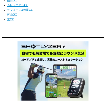
山田GC
カレドニアンGC
ラフォーレ&松尾GC
芝山GC
京CC