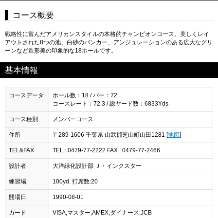
コース概要
戦略性に富んだアメリカンスタイルの本格的チャンピオンコース。美しくレイ
アウトされた8つの池、白砂のバンカー、アンジュレーションのある広大なグリ
ーンなど造形美の印象的な18ホールです。
基本情報
コースデータ
ホール数：18 / パー：72
コースレート：72.3 / 総ヤード数：6833Yds
コース種別
メンバーコース
住所
〒289-1606 千葉県 山武郡芝山町山田1281 [
地図
]
TEL&FAX
TEL : 0479-77-2222 FAX : 0479-77-2466
設計者
大洋緑化設計部 Ｊ・インクスター
練習場
100yd. 打席数:20
開場日
1990-08-01
カード
VISA,マスター,AMEX,ダイナース,JCB