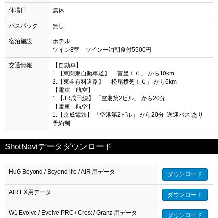
休場日
無休
バスパック
無し
宿泊施設
ホテル
ツイン8室 ツイン一泊朝食付5500円
交通情報
【自動車】
1.【東関東自動車道】 「富里ＩＣ」 から10km
2.【東金有料道路】 「松尾横芝ＩＣ」 から6km
【電車・航空】
1.【JR成田線】 「空港第2ビル」 から20分
【電車・航空】
1.【京成電鉄】 「空港第2ビル」 から20分 送迎バス:あり
予約制
ShotNaviデータダウンロード
HuG Beyond / Beyond lite / AIR 用データ
ダウンロード
AIR EX用データ
ダウンロード
W1 Evolve / Evolve PRO / Crest / Granz 用データ
ダウンロード