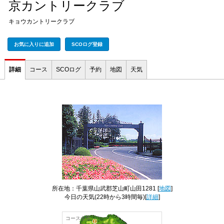
京カントリークラブ
キョウカントリークラブ
お気に入りに追加
SCOログ登録
詳細
コース
SCOログ
予約
地図
天気
所在地：千葉県山武郡芝山町山田1281 [
地図
]
今日の天気
(22時から3時間毎)[
詳細
]
コース全景