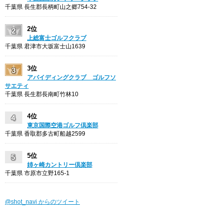
千葉県 長生郡長柄町山之郷754-32
2位
上総富士ゴルフクラブ
千葉県 君津市大坂富士山1639
3位
アバイディングクラブ ゴルフソ
サエティ
千葉県 長生郡長南町竹林10
4位
東京国際空港ゴルフ倶楽部
千葉県 香取郡多古町船越2599
5位
姉ヶ崎カントリー倶楽部
千葉県 市原市立野165-1
@shot_navi からのツイート