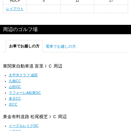
HDCP
5
11
17
レイアウト
周辺のゴルフ場
お車でお越しの方
電車でお越しの方
東関東自動車道 富里ＩＣ 周辺
太平洋クラブ 成田
久能CC
山田GC
ラフォーレ&松尾GC
多古CC
京CC
東金有料道路 松尾横芝ＩＣ 周辺
イーグルレイクGC