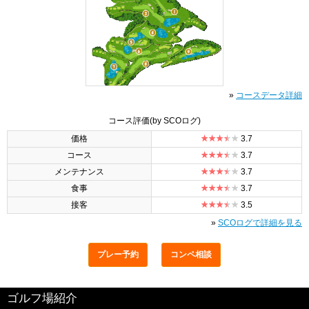
»
コースデータ詳細
コース評価
(by SCOログ)
価格
3.7
コース
3.7
メンテナンス
3.7
食事
3.7
接客
3.5
»
SCOログで詳細を見る
プレー予約
コンペ相談
ゴルフ場紹介