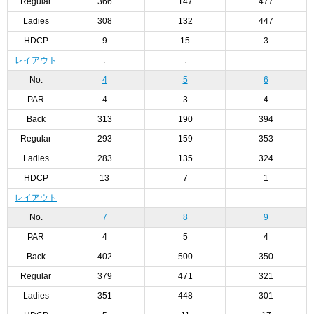
Regular
366
147
477
Ladies
308
132
447
HDCP
9
15
3
レイアウト
No.
4
5
6
PAR
4
3
4
Back
313
190
394
Regular
293
159
353
Ladies
283
135
324
HDCP
13
7
1
レイアウト
No.
7
8
9
PAR
4
5
4
Back
402
500
350
Regular
379
471
321
Ladies
351
448
301