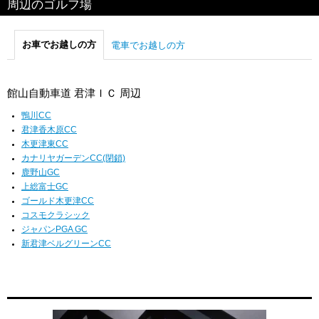
周辺のゴルフ場
お車でお越しの方
電車でお越しの方
館山自動車道 君津ＩＣ 周辺
鴨川CC
君津香木原CC
木更津東CC
カナリヤガーデンCC(閉鎖)
鹿野山GC
上総富士GC
ゴールド木更津CC
コスモクラシック
ジャパンPGA GC
新君津ベルグリーンCC