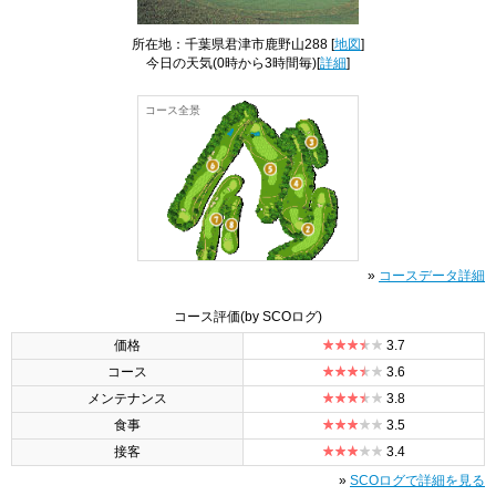
所在地：千葉県君津市鹿野山288 [
地図
]
今日の天気
(0時から3時間毎)[
詳細
]
コース全景
»
コースデータ詳細
コース評価
(by SCOログ)
価格
3.7
コース
3.6
メンテナンス
3.8
食事
3.5
接客
3.4
»
SCOログで詳細を見る