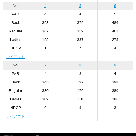
No.
4
5
6
PAR
4
4
5
Back
393
379
486
Regular
362
359
462
Ladies
195
337
275
HDCP
1
7
4
レイアウト
No.
7
8
9
PAR
4
3
4
Back
345
192
398
Regular
330
176
380
Ladies
309
118
286
HDCP
6
9
3
レイアウト