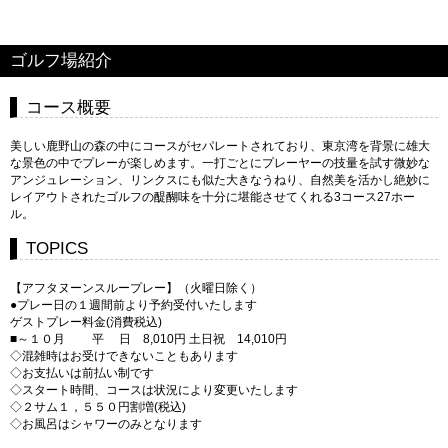
ゴルフ場紹介
コース概要
美しい鹿野山の森の中にコースがセパレートされており、東京湾を背景に雄大
な景色の中でプレーが楽しめます。一打ごとにプレーヤーの技量を試す微妙な
アンジュレーション、リンクスにも似た大きなうねり、自然美を活かし絶妙に
レイアウトされたゴルフの醍醐味を十分に堪能させてくれる3コース27ホー
ル。
TOPICS
【アフタヌーンスループレー】（火曜日除く）
●プレー日の１週間前より予約受付いたします
ゲストプレー料金(消費税込)
■～１０月 平 日 8,010円 土日祝 14,010円
◇混雑時はお受けできないこともあります
◇お支払いは前払い制です
◇スタート時間、コースは状況により変更いたします
◇２サム１，５５０円割増(税込)
◇お風呂はシャワーのみとなります