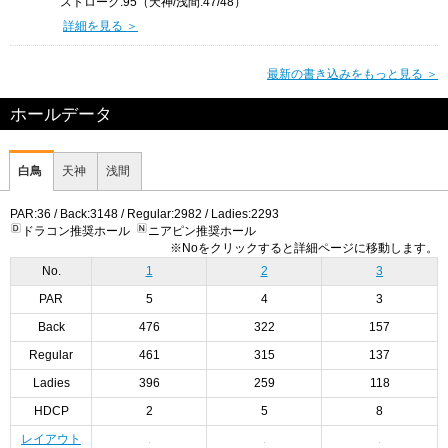
ストローク:95（天神/浅間:47/48）
詳細を見る ＞
最新の書き込みをもっと見る ＞
ホールデータ
白鳥
天神
浅間
PAR:36 / Back:3148 / Regular:2982 / Ladies:2293
ドラコン推奨ホール
ニアピン推奨ホール
※Noをクリックすると詳細ページに移動します。
No.
1
2
3
PAR
5
4
3
Back
476
322
157
Regular
461
315
137
Ladies
396
259
118
HDCP
2
5
8
レイアウト