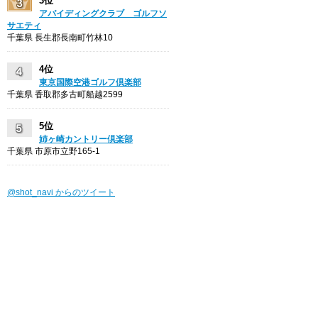
3位
アバイディングクラブ ゴルフソ
サエティ
千葉県 長生郡長南町竹林10
4位
東京国際空港ゴルフ倶楽部
千葉県 香取郡多古町船越2599
5位
姉ヶ崎カントリー倶楽部
千葉県 市原市立野165-1
@shot_navi からのツイート