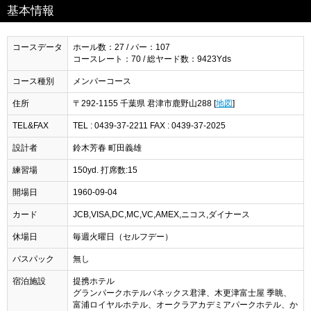
基本情報
コースデータ
ホール数：27 / パー：107
コースレート：70 / 総ヤード数：9423Yds
コース種別
メンバーコース
住所
〒292-1155 千葉県 君津市鹿野山288 [
地図
]
TEL&FAX
TEL : 0439-37-2211 FAX : 0439-37-2025
設計者
鈴木芳春 町田義雄
練習場
150yd. 打席数:15
開場日
1960-09-04
カード
JCB,VISA,DC,MC,VC,AMEX,ニコス,ダイナース
休場日
毎週火曜日（セルフデー）
バスパック
無し
宿泊施設
提携ホテル
グランパークホテルパネックス君津、木更津富士屋 季眺、
富浦ロイヤルホテル、オークラアカデミアパークホテル、か