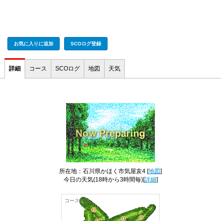
お気に入りに追加
SCOログ登録
詳細
コース
SCOログ
地図
天気
所在地：石川県かほく市気屋亥4 [
地図
]
今日の天気
(18時から3時間毎)[
詳細
]
コース全景