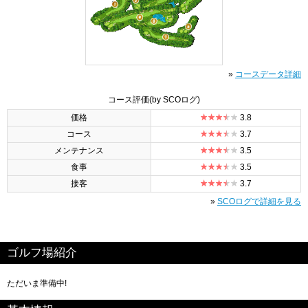
»
コースデータ詳細
コース評価
(by SCOログ)
価格
3.8
コース
3.7
メンテナンス
3.5
食事
3.5
接客
3.7
»
SCOログで詳細を見る
ゴルフ場紹介
ただいま準備中!