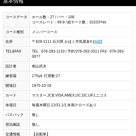
基本情報
コースデータ
ホール数：27 / パー：108
コースレート：69.9 / 総ヤード数：10103Yds
コース種別
メンバーコース
住所
〒929-1111 石川県 かほく市気屋亥4 [
地図
]
TEL&FAX
TEL : 076-283-1133 / 予約:076-283-3311 FAX : 076-283-
0077
設計者
相山武夫
練習場
175yd. 打席数:27
開場日
1975-10-19
カード
マスター,JCB,VISA,AMEX,UC,DC,UFJ,ニコス
休場日
毎週木曜日,12/31,1/1,冬期クローズあり
バスパック
無し
宿泊施設
無し
交通情報
【自動車】