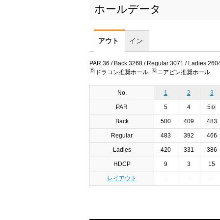
ホールデータ
アウト
イン
PAR:36 / Back:3268 / Regular:3071 / Ladies:260
ドラコン推奨ホール
ニアピン推奨ホール
No.
1
2
3
PAR
5
4
5
Back
500
409
483
Regular
483
392
466
Ladies
420
331
386
HDCP
9
3
15
レイアウト