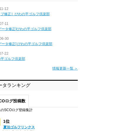
11-12
ップ修正］びわの平ゴルフ倶楽部
07-11
データ修正]びわの平ゴルフ倶楽部
06-30
データ修正] びわの平ゴルフ倶楽部
07-22
の平ゴルフ倶楽部
情報更新一覧 ＞
ータランキング
COログ投稿数
のSCOログ登録集計
1位
夏泊ゴルフリンクス