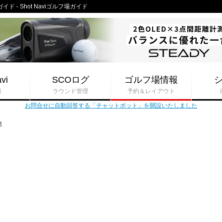
- Shot Naviゴルフ場ガイド
vi
SCOログ
ゴルフ場情報
報
ラウンド管理
予約＆レイアウト
お問合せに自動回答する「チャットボット」を開設いたしました
部