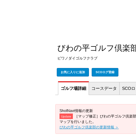
びわの平ゴルフ倶楽
ビワノダイゴルフクラブ
お気に入りに追加
SCOログ登録
ゴルフ場
詳細
コース
データ
SCO
ShotNavi情報の更新
［マップ修正］びわの平ゴルフ倶楽
Update
マップを行いました。
びわの平ゴルフ倶楽部の更新情報 ＞