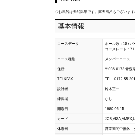
◇お風呂は天然温泉です。露天風呂もございます
基本情報
コースデータ
ホール数：18 / パ
コースレート：71 
コース種別
メンバーコース
住所
〒036-0173 青森
TEL&FAX
TEL : 0172-55-20
設計者
鈴木正一
練習場
なし
開場日
1980-06-15
カード
JCB,VISA,AMEX,
休場日
営業期間中無休 