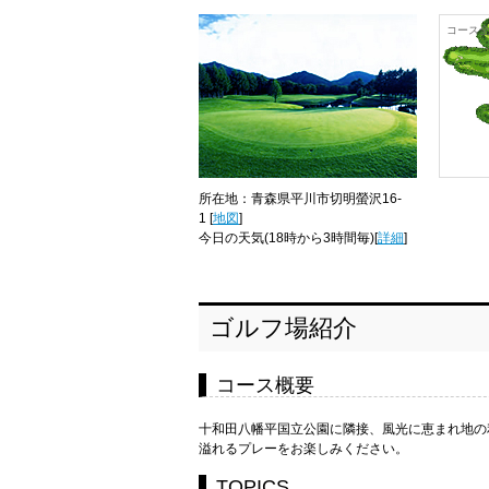
コース
所在地：青森県平川市切明螢沢16-
1 [
地図
]
今日の天気
(18時から3時間毎)[
詳細
]
ゴルフ場紹介
コース概要
十和田八幡平国立公園に隣接、風光に恵まれ地の
溢れるプレーをお楽しみください。
TOPICS