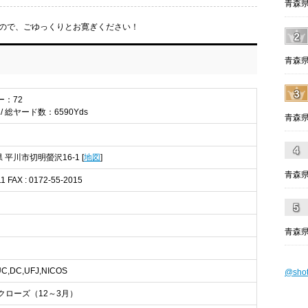
青森県
ので、ごゆっくりとお寛ぎください！
青森県
ー：72
/ 総ヤード数：6590Yds
青森県
県 平川市切明螢沢16-1 [
地図
]
青森県
11 FAX : 0172-55-2015
青森県
UC,DC,UFJ,NICOS
@sho
クローズ（12～3月）