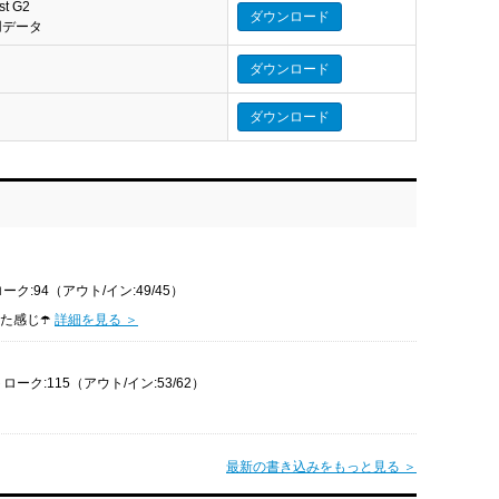
st G2
ダウンロード
eo 用データ
ダウンロード
ダウンロード
ーク:94（アウト/イン:49/45）
た感じ☂️
詳細を見る ＞
ローク:115（アウト/イン:53/62）
最新の書き込みをもっと見る ＞