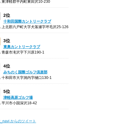
 東津軽郡平内町東田沢10-230
2位
十和田国際カントリークラブ
 上北郡六戸町大字犬落瀬字坪毛沢25-126
3位
東奥カントリークラブ
 青森市滝沢字下川原190-1
4位
みちのく国際ゴルフ倶楽部
 十和田市大字洞内字樋口130-1
5位
津軽高原ゴルフ場
 平川市小国深沢18-42
t_navi からのツイート