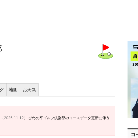
部
ログ
地図
お
天気
部
（2025-11-12）
びわの平ゴルフ倶楽部のコースデータ更新に伴う
コ