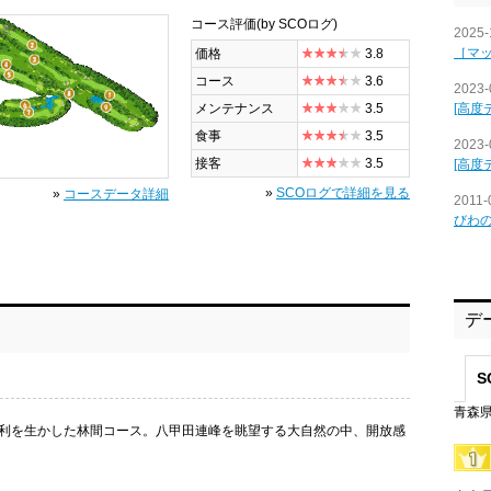
コース評価
(by SCOログ)
全景
2025-
［マ
価格
3.8
コース
3.6
2023-
[高度
メンテナンス
3.5
食事
3.5
2023-
接客
3.5
[高度
»
SCOログで詳細を見る
»
コースデータ詳細
2011-
びわ
デ
S
青森県
利を生かした林間コース。八甲田連峰を眺望する大自然の中、開放感