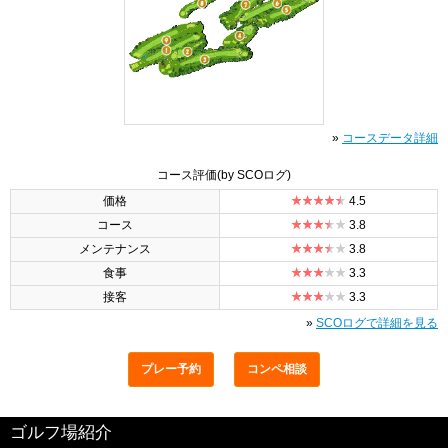
»
コースデータ詳細
コース評価
(by SCOログ)
価格
4.5
コース
3.8
メンテナンス
3.8
食事
3.3
接客
3.3
»
SCOログで詳細を見る
プレー予約
コンペ相談
ゴルフ場紹介