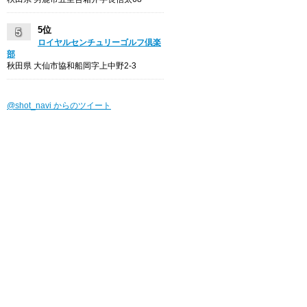
5位
ロイヤルセンチュリーゴルフ倶楽
部
秋田県 大仙市協和船岡字上中野2-3
@shot_navi からのツイート