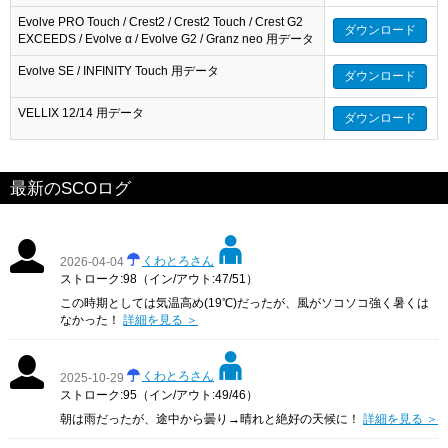
Evolve PRO Touch / Crest2 / Crest2 Touch / Crest G2
ダウンロード
EXCEEDS / Evolve α / Evolve G2 / Granz neo 用データ
Evolve SE / INFINITY Touch 用データ
ダウンロード
VELLIX 12/14 用データ
ダウンロード
最新のSCOログ
くわとろさん
2026-04-04
ストローク:98（イン/アウト:47/51）
この時期としては気温高め(19℃)だったが、風がソコソコ強く暑くは
なかった！
詳細を見る ＞
くわとろさん
2025-10-29
ストローク:95（イン/アウト:49/46）
朝は雨だったが、途中から曇り→晴れと絶好の天候に！
詳細を見る ＞