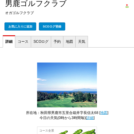
男鹿ゴルフクラブ
オガゴルフクラブ
お気に入りに追加
SCOログ登録
詳細
コース
SCOログ
予約
地図
天気
所在地：秋田県男鹿市五里合箱井字長信太68 [
地図
]
今日の天気
(0時から3時間毎)[
詳細
]
コース全景