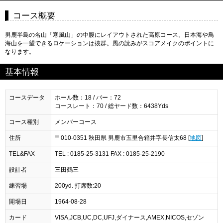
コース概要
男鹿半島の名山「寒風山」の中腹にレイアウトされた高原コース。日本海や鳥
海山を一望できるロケーションは抜群。風の読みがスコアメイクのポイントに
なります。
基本情報
コースデータ
ホール数：18 / パー：72
コースレート：70 / 総ヤード数：6438Yds
コース種別
メンバーコース
住所
〒010-0351 秋田県 男鹿市五里合箱井字長信太68 [
地図
]
TEL&FAX
TEL : 0185-25-3131 FAX : 0185-25-2190
設計者
三田鶴三
練習場
200yd. 打席数:20
開場日
1964-08-28
カード
VISA,JCB,UC,DC,UFJ,ダイナース,AMEX,NICOS,セゾン