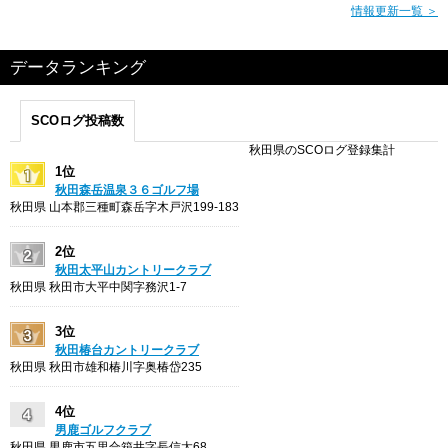
情報更新一覧 ＞
データランキング
SCOログ投稿数
秋田県のSCOログ登録集計
1位
秋田森岳温泉３６ゴルフ場
秋田県 山本郡三種町森岳字木戸沢199-183
2位
秋田太平山カントリークラブ
秋田県 秋田市大平中関字務沢1-7
3位
秋田椿台カントリークラブ
秋田県 秋田市雄和椿川字奥椿岱235
4位
男鹿ゴルフクラブ
秋田県 男鹿市五里合箱井字長信太68