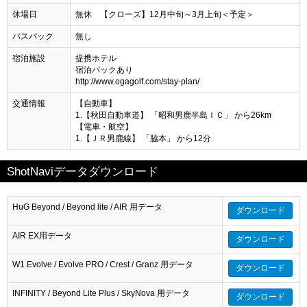
休場日
無休 【クローズ】12月中旬～3月上旬＜予定＞
バスパック
無し
宿泊施設
提携ホテル
宿泊パックあり
http://www.ogagolf.com/stay-plan/
交通情報
【自動車】
1.【秋田自動車道】 「昭和男鹿半島ＩＣ」 から26km
【電車・航空】
1.【ＪＲ男鹿線】 「脇本」 から12分
ShotNaviデータダウンロード
HuG Beyond / Beyond lite / AIR 用データ
ダウンロード
AIR EX用データ
ダウンロード
W1 Evolve / Evolve PRO / Crest / Granz 用データ
ダウンロード
INFINITY / Beyond Lite Plus / SkyNova 用データ
ダウンロード