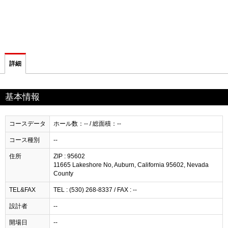
詳細
基本情報
コースデータ
ホール数：-- / 総面積：--
コース種別
--
住所
ZIP : 95602
11665 Lakeshore No, Auburn, California 95602, Nevada
County
TEL&FAX
TEL : (530) 268-8337 / FAX : --
設計者
--
開場日
--