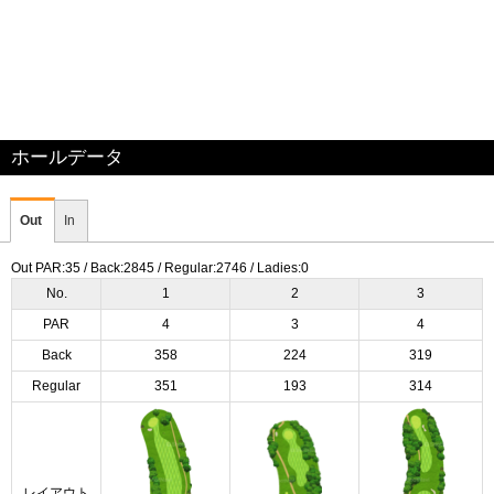
ホールデータ
Out
In
Out PAR:35 / Back:2845 / Regular:2746 / Ladies:0
No.
1
2
3
PAR
4
3
4
Back
358
224
319
Regular
351
193
314
レイアウト