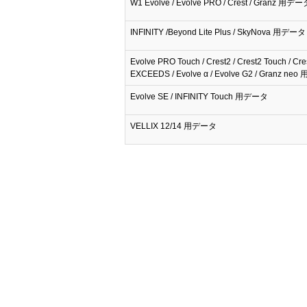
W1 Evolve / Evolve PRO / Crest / Granz 用デー
INFINITY /Beyond Lite Plus / SkyNova 用データ
Evolve PRO Touch / Crest2 / Crest2 Touch / Cre
EXCEEDS / Evolve α / Evolve G2 / Granz n
Evolve SE / INFINITY Touch 用データ
VELLIX 12/14 用データ