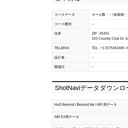
コースデータ
ホール数：-- / 総面積：-
コース種別
--
住所
ZIP : 95401
333 Country Club Dr, S
TEL&FAX
TEL : +17075463485 / F
設計者
--
開場日
--
ShotNaviデータダウン
HuG Beyond / Beyond lite / AIR 用データ
AIR EX用データ