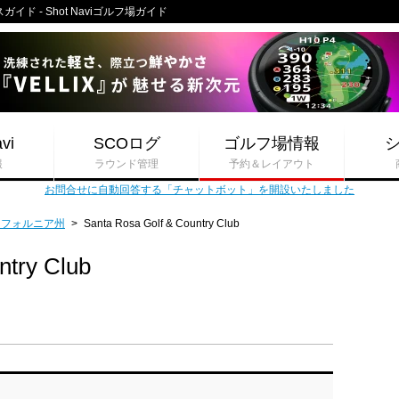
コースガイド - Shot Naviゴルフ場ガイド
vi
SCOログ
ゴルフ場情報
報
ラウンド管理
予約＆レイアウト
お問合せに自動回答する「チャットボット」を開設いたしました
リフォルニア州
>
Santa Rosa Golf & Country Club
ntry Club