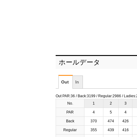
ホールデータ
Out
In
Out PAR:36 / Back:3199 / Regular:2986 / Ladies
No.
1
2
3
PAR
4
5
4
Back
370
474
426
Regular
355
439
416