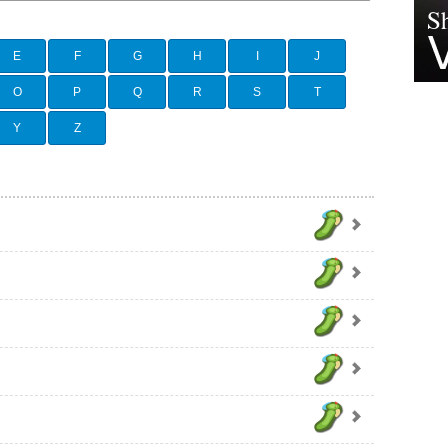
E
F
G
H
I
J
O
P
Q
R
S
T
Y
Z