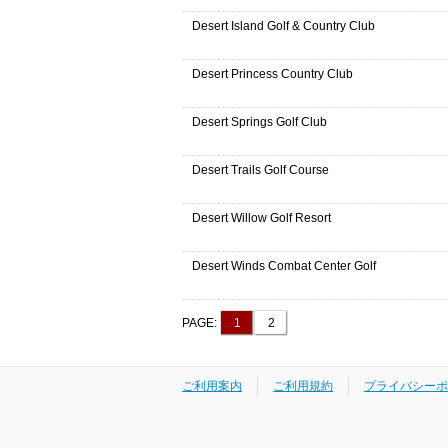
Desert Island Golf & Country Club
Desert Princess Country Club
Desert Springs Golf Club
Desert Trails Golf Course
Desert Willow Golf Resort
Desert Winds Combat Center Golf
PAGE:
1
2
ご利用案内
ご利用規約
プライバシーポ