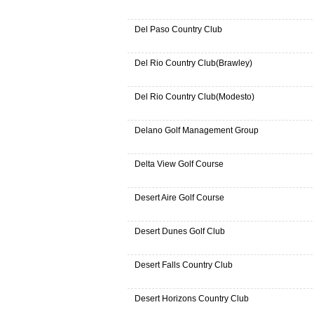
Del Paso Country Club
Del Rio Country Club(Brawley)
Del Rio Country Club(Modesto)
Delano Golf Management Group
Delta View Golf Course
Desert Aire Golf Course
Desert Dunes Golf Club
Desert Falls Country Club
Desert Horizons Country Club