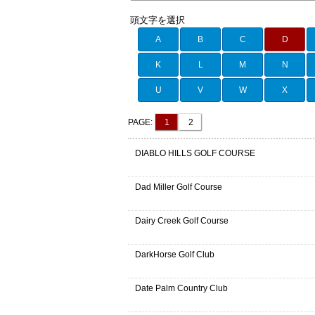
頭文字を選択
A
B
C
D
K
L
M
N
U
V
W
X
PAGE:
1
2
DIABLO HILLS GOLF COURSE
Dad Miller Golf Course
Dairy Creek Golf Course
DarkHorse Golf Club
Date Palm Country Club