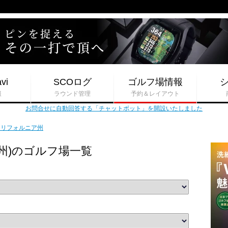
vi
SCOログ
ゴルフ場情報
報
ラウンド管理
予約＆レイアウト
お問合せに自動回答する「チャットボット」を開設いたしました
カリフォルニア州
州)のゴルフ場一覧