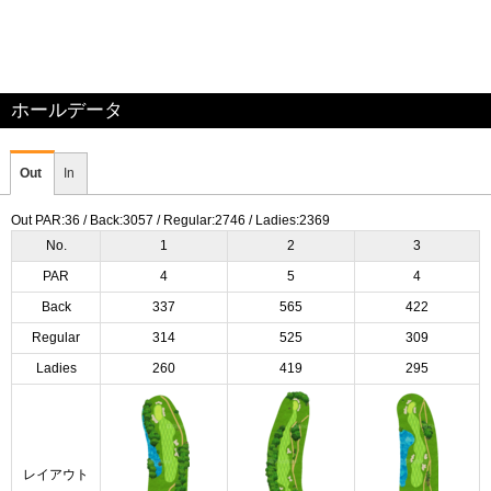
ホールデータ
Out
In
Out PAR:36 / Back:3057 / Regular:2746 / Ladies:2369
No.
1
2
3
PAR
4
5
4
Back
337
565
422
Regular
314
525
309
Ladies
260
419
295
レイアウト