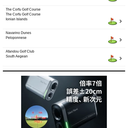
The Corfu Golf Course
The Corfu Golf Course
Ionian Islands
Navarino Dunes
Peloponnese
Afandou Golf Club
South Aegean